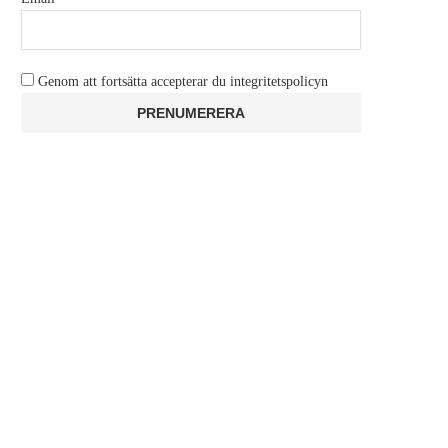
RECENSION: AVATAR 3-MOVIE
RECENSION: OPERATION
COLLECTION (UHD 4K + BD)
(JUMPERS)
juni 25, 2026
juni 24, 2026
Genom att fortsätta accepterar du integritetspolicyn