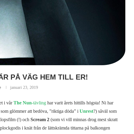
ÄR PÅ VÄG HEM TILL ER!
e
januari 23, 2019
et i vår
The Nun
-tävling
har varit årets hittills högsta! Ni har
e som glömmer att bedöva, ”riktiga döda” i
Unrest
?) såväl som
lopsfilm (!) och
Scream 2
(som vi vill minnas drog mest skratt
 plockgodis i knät från de lättskrämda tittarna på balkongen