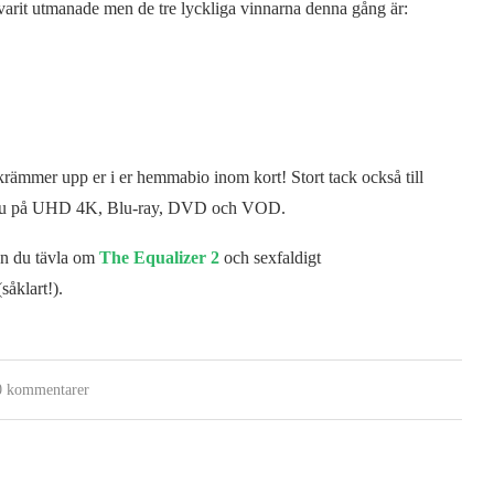
t varit utmanade men de tre lyckliga vinnarna denna gång är:
skrämmer upp er i er hemmabio inom kort! Stort tack också till
 nu på UHD 4K, Blu-ray, DVD och VOD.
an du tävla om
The Equalizer 2
och sexfaldigt
såklart!).
0 kommentarer