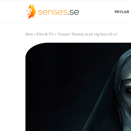
PRYLAR
Hem
»
Film & TV
»
Vinnare! Nunnan är på väg hem till er!