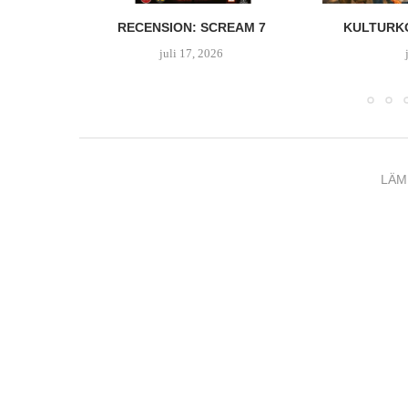
ING ON?
RECENSION: SCREAM 7
KULTURKO
juli 17, 2026
LÄM