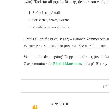
ovan). Tack för all (o)rolig läsning, det har som vanlig
Stefan Lund, Järfälla
Christian Sjöblom, Gränna
Madeleine Jonasson, Eslöv
Grattis till er (får vi väl säga?) – Nunnan kommer och 
Warner Bros som stod för priserna.
The Nun
finns ute
Vann du inte denna gång? Deppa inte för det, just nu k
Oscarsnominerade
Blackkklansman
, båda på Blu-ray (
SENSES.SE