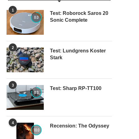
1
Test: Roborock Saros 20
8.0
Sonic Complete
2
Test: Lundgrens Koster
Stark
3
Test: Sharp RP-TT100
8.0
4
Recension: The Odyssey
10.0