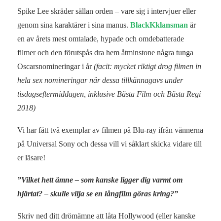
Spike Lee skräder sällan orden – vare sig i intervjuer eller
genom sina karaktärer i sina manus.
BlackKklansman
är
en av årets mest omtalade, hypade och omdebatterade
filmer och den förutspås dra hem åtminstone några tunga
Oscarsnomineringar i år
(facit: mycket riktigt drog filmen in
hela sex nomineringar när dessa tillkännagavs under
tisdagseftermiddagen, inklusive Bästa Film och Bästa Regi
2018)
Vi har fått två exemplar av filmen på Blu-ray ifrån vännerna
på Universal Sony och dessa vill vi såklart skicka vidare till
er läsare!
”Vilket hett ämne – som kanske ligger dig varmt om
hjärtat? – skulle vilja se en långfilm göras kring?”
Skriv ned ditt drömämne att låta Hollywood (eller kanske