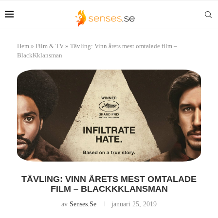
Hem
»
Film & TV
»
Tävling: Vinn årets mest omtalade film –
BlackKklansman
TÄVLING: VINN ÅRETS MEST OMTALADE
FILM – BLACKKKLANSMAN
av
Senses.se
januari 25, 2019