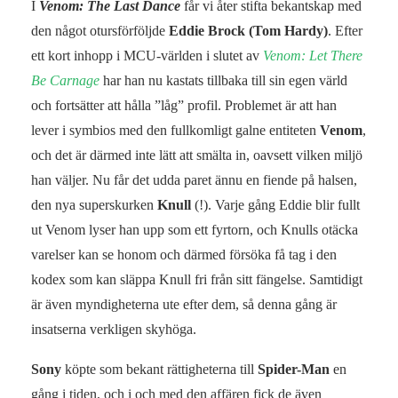
I
Venom: The Last Dance
får vi åter stifta bekantskap med
den något otursförföljde
Eddie Brock (Tom Hardy)
. Efter
ett kort inhopp i MCU-världen i slutet av
Venom: Let There
Be Carnage
har han nu kastats tillbaka till sin egen värld
och fortsätter att hålla ”låg” profil. Problemet är att han
lever i symbios med den fullkomligt galne entiteten
Venom
,
och det är därmed inte lätt att smälta in, oavsett vilken miljö
han väljer. Nu får det udda paret ännu en fiende på halsen,
den nya superskurken
Knull
(!). Varje gång Eddie blir fullt
ut Venom lyser han upp som ett fyrtorn, och Knulls otäcka
varelser kan se honom och därmed försöka få tag i den
kodex som kan släppa Knull fri från sitt fängelse. Samtidigt
är även myndigheterna ute efter dem, så denna gång är
insatserna verkligen skyhöga.
Sony
köpte som bekant rättigheterna till
Spider-Man
en
gång i tiden, och i och med den affären fick de även