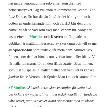
har några genomdumma sekvenser som drar ned
helhetsintrycket. Jag vill ändå rekommendera
Venom: The
Last Dance
, för hur det än är, så är det här i grund och
botten en underhållande film, och i UHD blir den
ännu
bättre. Vi får se vad som sker med Venom nu. Sony har
insett efter att
Morbius
och
Kraven
tokfloppade att
publiken är måttligt intresserad av skurkarna och vill se mer
av
Spider-Man
som faktiskt får möta dem.
Sinister Six
-
filmen, som det har hintats om, verkar inte heller bli av. Vi
får hålla tummarna för att den fjärde
Spider-Man
-filmen,
som just nu spelas in, håller måttet och vem vet vi kanske
faktiskt
får se Venom och Spider-Man i en och samma film.
SF Studios
skickade recensionsexemplar för detta test.
Utskickare av material har inget redaktionellt inflytande på
våra tester, utan vi skriver alltid oberoende med er läsare