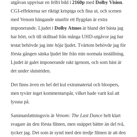
utgåvan uppvisar en felfri bild i
2160p
med
Dolby Vision
.
CGI-effekterna ser riktigt krispiga och fina ut, och scenen
med Venom hängande utanför ett flygplan är extra
imponerande. Ljudet i
Dolby Atmos
är bland det bästa jag
har hört, och till skillnad från många UHD-utgåvor jag har
testat behövde jag inte
höja
ljudet. Tvärtom behövde jag för
första gången sänka ljudet lite från min normala inställning.
Ljudet är galet imponerande rakt igenom, och som bäst är
det under slutstriden.
Det finns även en hel del kul extramaterial och bloopers,
men tyvärr inget kommentarspår, vilket hade varit kul att
lyssna på.
Sammanfattningsvis är
Venom: The Last Dance
helt klart
svagare än den första filmen, men snäppet bättre än del två,
tycker jag. Det som är synd med den tredje filmen är att den