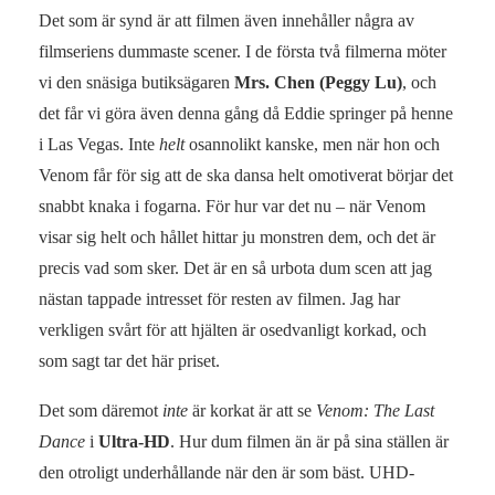
Det som är synd är att filmen även innehåller några av
filmseriens dummaste scener. I de första två filmerna möter
vi den snäsiga butiksägaren
Mrs. Chen (Peggy Lu)
, och
det får vi göra även denna gång då Eddie springer på henne
i Las Vegas. Inte
helt
osannolikt kanske, men när hon och
Venom får för sig att de ska dansa helt omotiverat börjar det
snabbt knaka i fogarna. För hur var det nu – när Venom
visar sig helt och hållet hittar ju monstren dem, och det är
precis vad som sker. Det är en så urbota dum scen att jag
nästan tappade intresset för resten av filmen. Jag har
verkligen svårt för att hjälten är osedvanligt korkad, och
som sagt tar det här priset.
Det som däremot
inte
är korkat är att se
Venom: The Last
Dance
i
Ultra-HD
. Hur dum filmen än är på sina ställen är
den otroligt underhållande när den är som bäst. UHD-