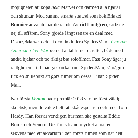
möjligheten att köpa
hela
Marvel och därmed alla hjältar
och skurkar. Med samma smarta strategi som bokförlaget
Bonnier
använde när de ratade
Astrid Lindgren
, sade de
nej till affären. Sony gjorde långt senare en deal med
Disney/Marvel och lät dem inkludera Spider-Man i
Captain
America: Civil War
och ett antal filmer därefter, både med
andra hjältar och tre riktigt bra solofilmer. Fast Sony äger ju
rättigheterna till många skurkar runt Spider-Man, så någon
fick en snilleblixt att göra filmer om dessa – utan Spider-
Man.
När första
Venom
hade premiär 2018 var jag först väldigt
skeptisk, men de valde helt rätt skådespelare i och med Tom
Hardy. Han förstår verkligen hur man ska gestalta Eddie
Brock och Venom. Det finns bland mycket annat en
sekvens med ett akvarium i den första filmen som har helt