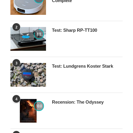
Complete
2
Test: Sharp RP-TT100
8.0
3
Test: Lundgrens Koster Stark
4
Recension: The Odyssey
10.0