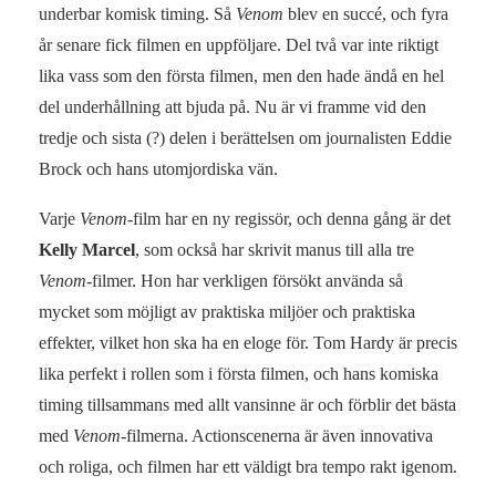
underbar komisk timing. Så
Venom
blev en succé, och fyra
år senare fick filmen en uppföljare. Del två var inte riktigt
lika vass som den första filmen, men den hade ändå en hel
del underhållning att bjuda på. Nu är vi framme vid den
tredje och sista (?) delen i berättelsen om journalisten Eddie
Brock och hans utomjordiska vän.
Varje
Venom
-film har en ny regissör, och denna gång är det
Kelly Marcel
, som också har skrivit manus till alla tre
Venom
-filmer. Hon har verkligen försökt använda så
mycket som möjligt av praktiska miljöer och praktiska
effekter, vilket hon ska ha en eloge för. Tom Hardy är precis
lika perfekt i rollen som i första filmen, och hans komiska
timing tillsammans med allt vansinne är och förblir det bästa
med
Venom
-filmerna. Actionscenerna är även innovativa
och roliga, och filmen har ett väldigt bra tempo rakt igenom.