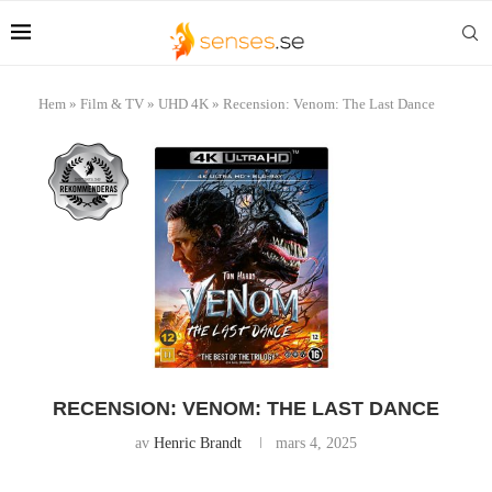
Hem
»
Film & TV
»
UHD 4K
»
Recension: Venom: The Last Dance
RECENSION: VENOM: THE LAST DANCE
av
Henric Brandt
mars 4, 2025