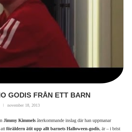
O GODIS FRÅN ETT BARN
november 18, 2013
en
Jimmy Kimmels
återkommande inslag där han uppmanar
 att
föräldern ätit upp allt barnets Halloween-godis
, är – i brist