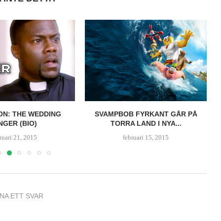
ON: THE WEDDING
SVAMPBOB FYRKANT GÅR PÅ
NGER (BIO)
TORRA LAND I NYA...
ruari 21, 2015
februari 15, 2015
NA ETT SVAR