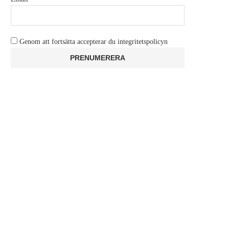
Genom att fortsätta accepterar du integritetspolicyn
MISSLYCKADE KATT-HOPP ÄR
HET TRAILER: MINIO
OHÄLSOSAMT ROLIGA
november 7, 2014
november 11, 2014