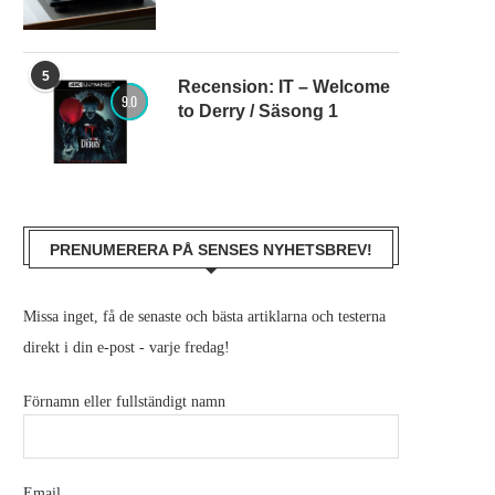
5
Recension: IT – Welcome
9.0
to Derry / Säsong 1
PRENUMERERA PÅ SENSES NYHETSBREV!
Missa inget, få de senaste och bästa artiklarna och testerna
direkt i din e-post - varje fredag!
Förnamn eller fullständigt namn
Email