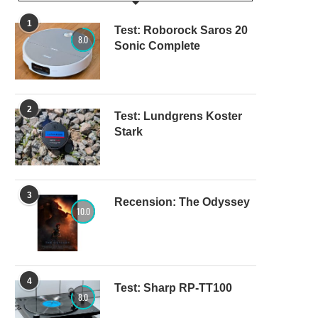
1
Test: Roborock Saros 20
8.0
Sonic Complete
2
Test: Lundgrens Koster
Stark
3
Recension: The Odyssey
10.0
4
Test: Sharp RP-TT100
8.0