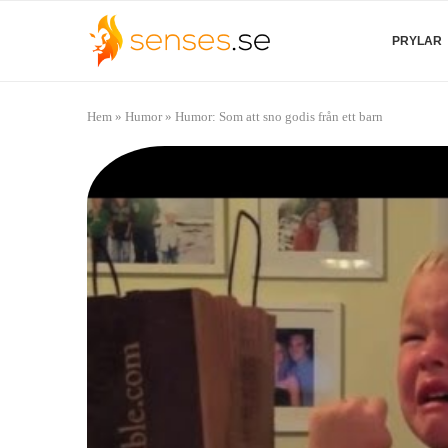
PRYLAR
Hem
»
Humor
»
Humor: Som att sno godis från ett barn