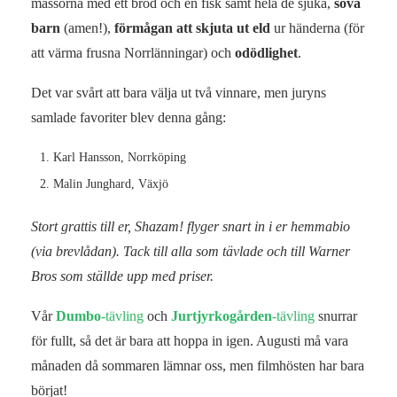
massorna med ett bröd och en fisk samt hela de sjuka,
söva
barn
(amen!),
förmågan att skjuta ut eld
ur händerna (för
att värma frusna Norrlänningar) och
odödlighet
.
Det var svårt att bara välja ut två vinnare, men juryns
samlade favoriter blev denna gång:
Karl Hansson, Norrköping
Malin Junghard, Växjö
Stort grattis till er, Shazam! flyger snart in i er hemmabio
(via brevlådan). Tack till alla som tävlade och till Warner
Bros som ställde upp med priser.
Vår
Dumbo
-tävling
och
Jurtjyrkogården
-tävling
snurrar
för fullt, så det är bara att hoppa in igen. Augusti må vara
månaden då sommaren lämnar oss, men filmhösten har bara
börjat!