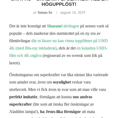
HÖGUPPLÖST!
av
Senses.se
augusti 14, 2019
Det är inte konstigt att
Shazam!
-tävlingen
på senses varit så
populär – dels markerar den startskottet på en ny era av
filmtävlingar
där ni läsare nu kan vinna toppfilmer på UHD
4K (med Blu-ray inkluderat)
, dels är det
en kalasbra UHD-
film och 4K-utgåva
(regisserad av en svensk som lök på
laxen).
Önskningarna om superkrafter var lika nästan lika varierade
som antalet svar, även om
osynlighet
verkar vara
storfavorit. Men vi fick även in svar som att man ville vara
perfekt imitatör
, förmågan att kunna
sno andras
superkrafter
(lite som att önska fler önskningar av
Aladdins lampa!),
ha Jesus-lika förmågor
att mata