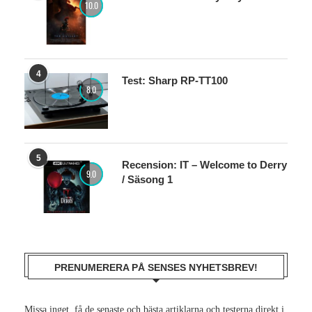
10.0
4
Test: Sharp RP-TT100
8.0
5
Recension: IT – Welcome to Derry
9.0
/ Säsong 1
PRENUMERERA PÅ SENSES NYHETSBREV!
Missa inget, få de senaste och bästa artiklarna och testerna direkt i