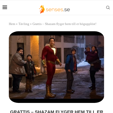
Hem
»
Tävling
»
Grattis – Shazam flyger hem till er högupplöst!
GRATTIS – SHAZAM FLYGER HEM TILL ER