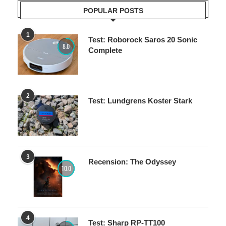
POPULAR POSTS
1
Test: Roborock Saros 20 Sonic
8.0
Complete
2
Test: Lundgrens Koster Stark
3
Recension: The Odyssey
10.0
4
Test: Sharp RP-TT100