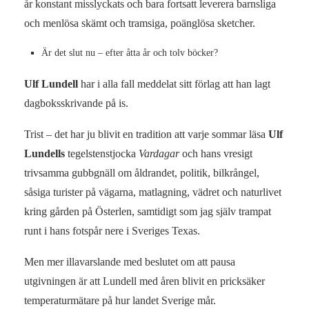
år konstant misslyckats och bara fortsatt leverera barnsliga
och menlösa skämt och tramsiga, poänglösa sketcher.
Är det slut nu – efter åtta år och tolv böcker?
Ulf Lundell
har i alla fall meddelat sitt förlag att han lagt
dagboksskrivande på is.
Trist – det har ju blivit en tradition att varje sommar läsa
Ulf
Lundells
tegelstenstjocka
Vardagar
och hans vresigt
trivsamma gubbgnäll om åldrandet, politik, bilkrångel,
såsiga turister på vägarna, matlagning, vädret och naturlivet
kring gården på Österlen, samtidigt som jag själv trampat
runt i hans fotspår nere i Sveriges Texas.
Men mer illavarslande med beslutet om att pausa
utgivningen är att Lundell med åren blivit en pricksäker
temperaturmätare på hur landet Sverige mår.