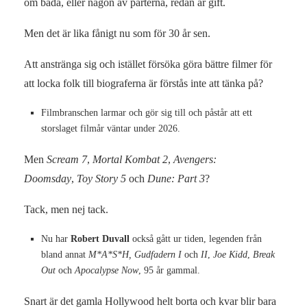
om båda, eller någon av parterna, redan är gift.
Men det är lika fånigt nu som för 30 år sen.
Att anstränga sig och istället försöka göra bättre filmer för
att locka folk till biograferna är förstås inte att tänka på?
Filmbranschen larmar och gör sig till och påstår att ett
storslaget filmår väntar under 2026.
Men
Scream 7
,
Mortal Kombat 2
,
Avengers:
Doomsday
,
Toy Story 5
och
Dune: Part 3
?
Tack, men nej tack.
Nu har
Robert Duvall
också gått ur tiden, legenden från
bland annat
M*A*S*H,
Gudfadern
I
och
II
,
Joe Kidd
,
Break
Out
och
Apocalypse Now
, 95 år gammal.
Snart är det gamla Hollywood helt borta och kvar blir bara