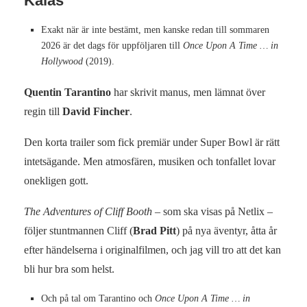
Kalas
Exakt när är inte bestämt, men kanske redan till sommaren
2026 är det dags för uppföljaren till
Once Upon A Time … in
Hollywood
(2019).
Quentin Tarantino
har skrivit manus, men lämnat över
regin till
David Fincher
.
Den korta trailer som fick premiär under Super Bowl är rätt
intetsägande. Men atmosfären, musiken och tonfallet lovar
onekligen gott.
The Adventures of Cliff Booth
– som ska visas på Netlix –
följer stuntmannen Cliff (
Brad Pitt
) på nya äventyr, åtta år
efter händelserna i originalfilmen, och jag vill tro att det kan
bli hur bra som helst.
Och på tal om Tarantino och
Once Upon A Time … in