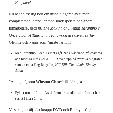
Hollywood
.
Nu har en mastig bok om inspelningarna av filmen,
komplett med intervjuer med skådespelare och andra
filmarbetare, getts ut.
The Making of Quentin Tarantino´s
Once Upon A Time … in Hollywood
är skriven av Jay
Glennie och känns som ”måste-läsning.”
Mer Tarantino – den 13 mars går hans tvådelade, våldsamma
och blodiga klassiker
Kill Bill
även upp på svenska biografer
som en enda lång-långfilm
, Kill Bill: The Whole Bloody
Affair
.
”Äntligen”, som
Winston Churchill
aldrig sa.
Ryktet om att film i fysisk form är stendött som format har
surrat i flera år nu.
Visserligen säljs det knappt DVD och Bluray i några