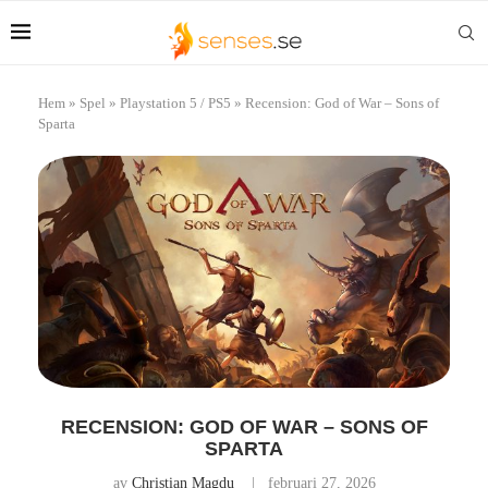
Hem
»
Spel
»
Playstation 5 / PS5
»
Recension: God of War – Sons of
Sparta
RECENSION: GOD OF WAR – SONS OF
SPARTA
av
Christian Magdu
februari 27, 2026