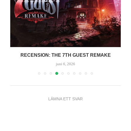
RECENSION: LEGO BATMAN – LEGACY OF THE
DARK...
juni 1, 2026
LÄMNA ETT SVAR