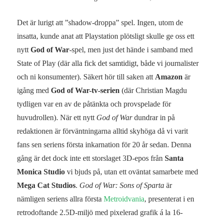
Det är lurigt att ”shadow-droppa” spel. Ingen, utom de
insatta, kunde anat att Playstation plötsligt skulle ge oss ett
nytt
God of War
-spel, men just det hände i samband med
State of Play (där alla fick det samtidigt, både vi journalister
och ni konsumenter). Säkert hör till saken att
Amazon
är
igång med
God of War-tv-serien
(där Christian Magdu
tydligen var en av de påtänkta och provspelade för
huvudrollen). När ett nytt
God of War
dundrar in på
redaktionen är förväntningarna alltid skyhöga då vi varit
fans sen seriens första inkarnation för 20 år sedan. Denna
gång är det dock inte ett storslaget 3D-epos från
Santa
Monica Studio
vi bjuds på, utan ett oväntat samarbete med
Mega Cat Studios
.
God of War: Sons of Sparta
är
nämligen seriens allra första
Metroidvania
, presenterat i en
retrodoftande 2.5D-miljö med pixelerad grafik á la 16-