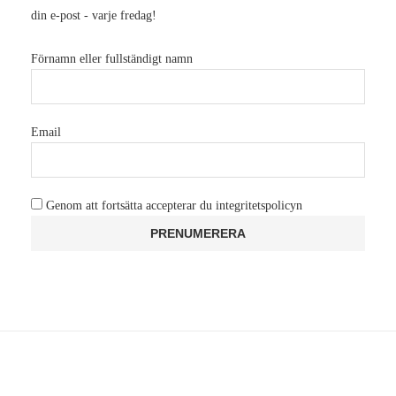
Missa inget, få de senaste och bästa artiklarna och testerna direkt i
din e-post - varje fredag!
Förnamn eller fullständigt namn
Email
Genom att fortsätta accepterar du integritetspolicyn