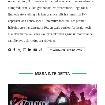
underhållning. Till vardags är han yrkesverksam skådespelare och
filmproducent, vilket ger honom ett professionellt öga för bild,
ljud och storytelling när han granskar allt från massiva TV-
apparater och konsolspel till premiumhörlurar. Ett genuint
hälsointresse har dessutom fött en stark passion för health tech.
När skärmarna väl stängs av byts tekniken gärna ut mot resande,
familjemys och riktigt bra rödviner.
KONTAKTA SKRIBENTEN
MISSA INTE DETTA