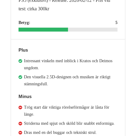
PS5 (exklusivt) - Release: 2026-02-12 - Pris vid
test: cirka 300kr
Betyg:
5
Plus
Intressant vinkeln med inblick i Kratos och Deimos
ungdom.
Den visuella 2.5D-designen och musiken är riktigt
stämningsfull.
Minus
Trög start där viktiga rörelseförmågor är låsta för
länge.
Striderna med spjut och sköld blir snabbt enformiga.
Dras med en del buggar och tekniskt strul.