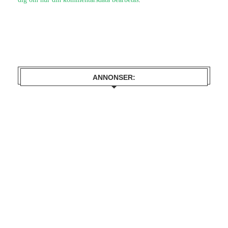
dig om hur din kommentarsdata bearbetas
.
ANNONSER: