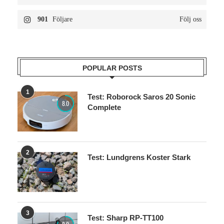
117
Prenumeranter
Följ oss
901
Följare
Följ oss
POPULAR POSTS
1
Test: Roborock Saros 20 Sonic
8.0
Complete
2
Test: Lundgrens Koster Stark
3