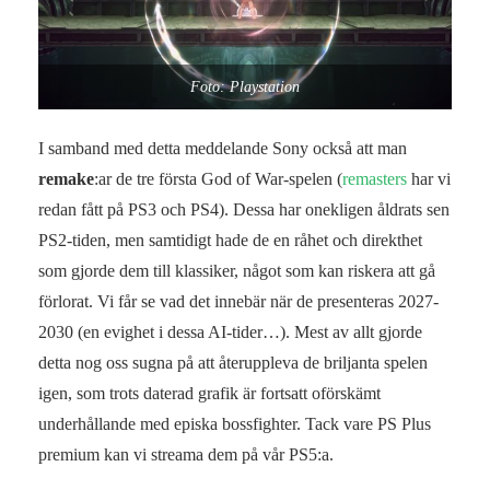
Foto: Playstation
I samband med detta meddelande Sony också att man
remake
:ar de tre första God of War-spelen (
remasters
har vi
redan fått på PS3 och PS4). Dessa har onekligen åldrats sen
PS2-tiden, men samtidigt hade de en råhet och direkthet
som gjorde dem till klassiker, något som kan riskera att gå
förlorat. Vi får se vad det innebär när de presenteras 2027-
2030 (en evighet i dessa AI-tider…). Mest av allt gjorde
detta nog oss sugna på att återuppleva de briljanta spelen
igen, som trots daterad grafik är fortsatt oförskämt
underhållande med episka bossfighter. Tack vare PS Plus
premium kan vi streama dem på vår PS5:a.