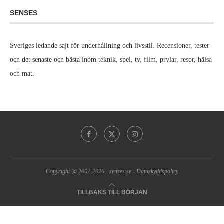
SENSES
Sveriges ledande sajt för underhållning och livsstil. Recensioner, tester
och det senaste och bästa inom teknik, spel, tv, film, prylar, resor, hälsa
och mat.
Copyright @ 2007-2026 -
senses.se
-
Dataskyddspolicy
TILLBAKS TILL BÖRJAN