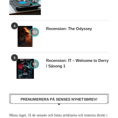
Test: Sharp RP-TT100
8.0
4
Recension: The Odyssey
10.0
5
Recension: IT – Welcome to Derry
9.0
/ Säsong 1
PRENUMERERA PÅ SENSES NYHETSBREV!