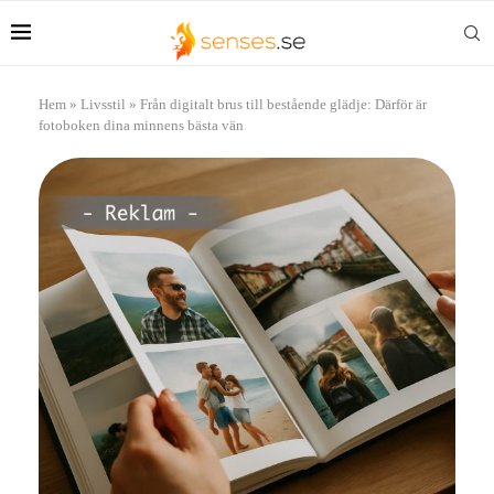
Hem
»
Livsstil
»
Från digitalt brus till bestående glädje: Därför är
fotoboken dina minnens bästa vän