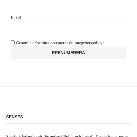
Email
Genom att fortsätta accepterar du integritetspolicyn
SENSES
Sveriges ledande sajt för underhållning och livsstil. Recensioner, tester