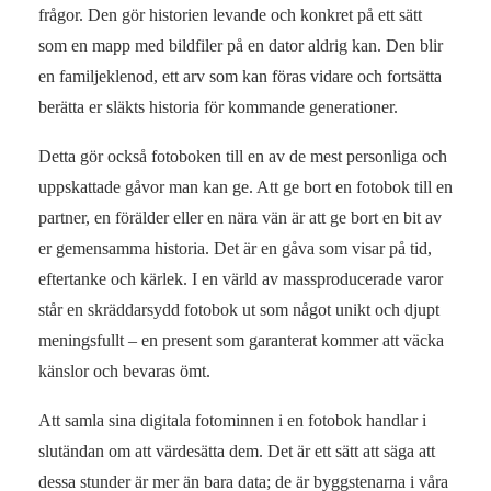
frågor. Den gör historien levande och konkret på ett sätt
som en mapp med bildfiler på en dator aldrig kan. Den blir
en familjeklenod, ett arv som kan föras vidare och fortsätta
berätta er släkts historia för kommande generationer.
Detta gör också fotoboken till en av de mest personliga och
uppskattade gåvor man kan ge. Att ge bort en fotobok till en
partner, en förälder eller en nära vän är att ge bort en bit av
er gemensamma historia. Det är en gåva som visar på tid,
eftertanke och kärlek. I en värld av massproducerade varor
står en skräddarsydd fotobok ut som något unikt och djupt
meningsfullt – en present som garanterat kommer att väcka
känslor och bevaras ömt.
Att samla sina digitala fotominnen i en fotobok handlar i
slutändan om att värdesätta dem. Det är ett sätt att säga att
dessa stunder är mer än bara data; de är byggstenarna i våra