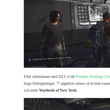
Efter näsbrännan med DLC:n till
Predator Hunting Gro
höga förhoppningar. 77 gigabyte senare så är hela expansi
och möta
Warlords of New York
.