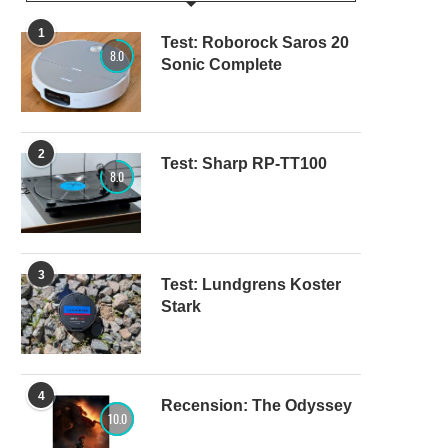
1
Test: Roborock Saros 20
8.0
Sonic Complete
2
Test: Sharp RP-TT100
8.0
3
Test: Lundgrens Koster
Stark
4
Recension: The Odyssey
10.0