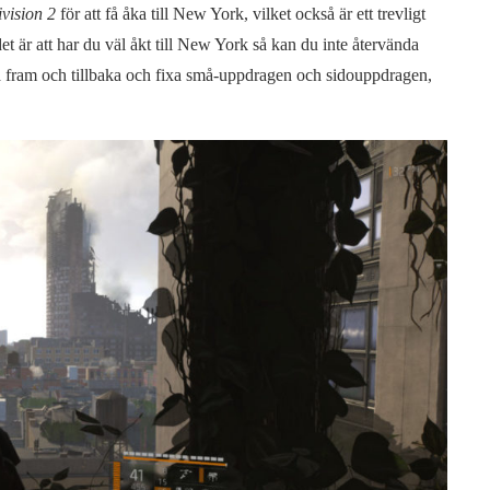
vision 2
för att få åka till New York, vilket också är ett trevligt
det är att har du väl åkt till New York så kan du inte återvända
a fram och tillbaka och fixa små-uppdragen och sidouppdragen,