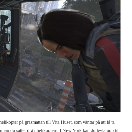
 helikopter på gräsmattan till Vita Huset, som väntar på att få ta
 innan du sätter dig i helikoptern. I New York kan du levla upp till