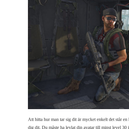
Att hitta hur man tar sig dit är mycket enkelt det står en
dig dit. Du måste ha levlat din avatar till minst level 30