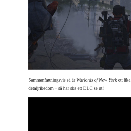
Sammanfattningsvis så är
Warlords of New York
ett lik
detaljrikedom – så här ska ett DLC se ut!