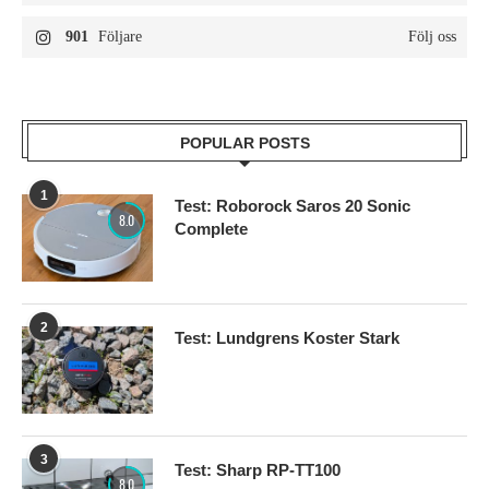
901
Följare
Följ oss
POPULAR POSTS
1
Test: Roborock Saros 20 Sonic
8.0
Complete
2
Test: Lundgrens Koster Stark
3
Test: Sharp RP-TT100
8.0