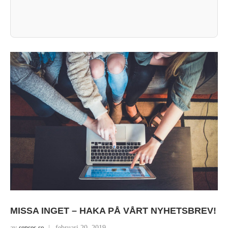
MISSA INGET – HAKA PÅ VÅRT NYHETSBREV!
av
senses.se
februari 20, 2019