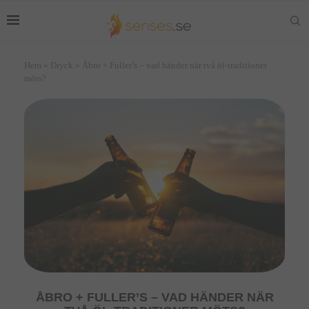
Hem
»
Dryck
»
Åbro + Fuller’s – vad händer när två öl-traditioner
möts?
ÅBRO + FULLER’S – VAD HÄNDER NÄR