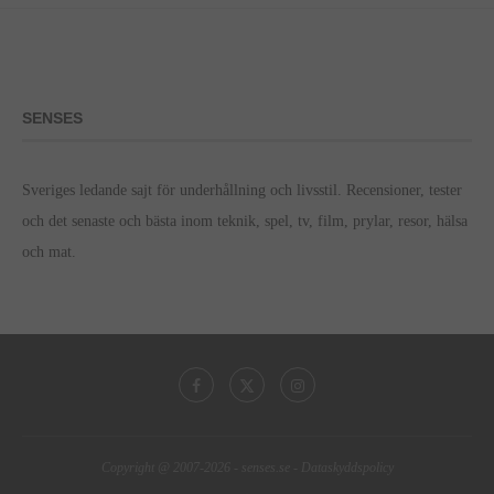
SENSES
Sveriges ledande sajt för underhållning och livsstil. Recensioner, tester
och det senaste och bästa inom teknik, spel, tv, film, prylar, resor, hälsa
och mat.
Copyright @ 2007-2026 -
senses.se
-
Dataskyddspolicy