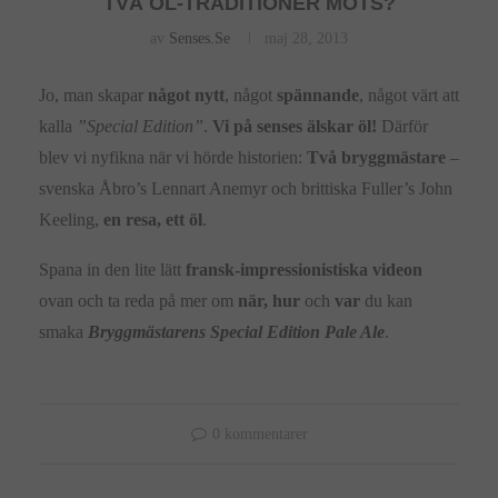
TVÅ ÖL-TRADITIONER MÖTS?
av
Senses.se
maj 28, 2013
Jo, man skapar
något nytt
, något
spännande
, något värt att
kalla
”Special Edition”
.
Vi på senses älskar öl!
Därför
blev vi nyfikna när vi hörde historien:
Två bryggmästare
–
svenska Åbro’s Lennart Anemyr och brittiska Fuller’s John
Keeling,
en resa, ett öl
.
Spana in den lite lätt
fransk-impressionistiska videon
ovan och ta reda på mer om
när, hur
och
var
du kan
smaka
Bryggmästarens Special Edition Pale Ale
.
0 kommentarer