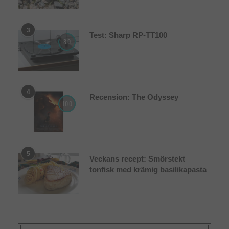
3
Test: Sharp RP-TT100
8.0
4
Recension: The Odyssey
10.0
5
Veckans recept: Smörstekt
tonfisk med krämig basilikapasta