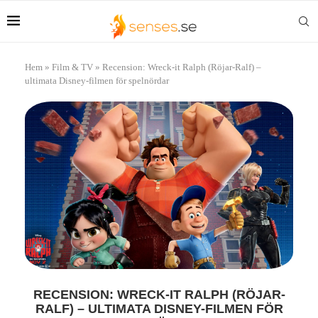
Hem
»
Film & TV
»
Recension: Wreck-it Ralph (Röjar-Ralf) –
ultimata Disney-filmen för spelnördar
RECENSION: WRECK-IT RALPH (RÖJAR-
RALF) – ULTIMATA DISNEY-FILMEN FÖR