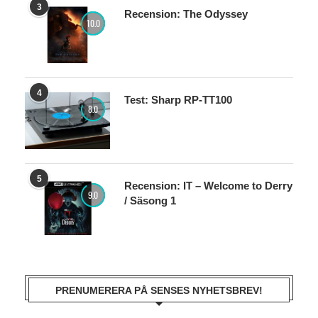
3
Recension: The Odyssey
10.0
4
Test: Sharp RP-TT100
8.0
5
Recension: IT – Welcome to Derry
9.0
/ Säsong 1
PRENUMERERA PÅ SENSES NYHETSBREV!