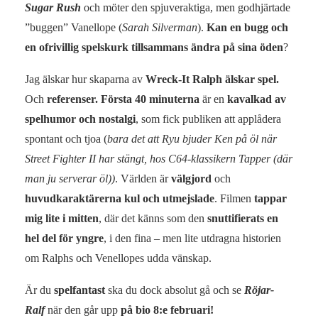
Sugar Rush
och möter den spjuveraktiga, men godhjärtade
”buggen” Vanellope (
Sarah Silverman
).
Kan en bugg och
en ofrivillig spelskurk tillsammans ändra på sina öden
?
Jag älskar hur skaparna av
Wreck-It Ralph älskar spel.
Och
referenser.
Första 40 minuterna
är en
kavalkad av
spelhumor och nostalgi
, som fick publiken att applådera
spontant och tjoa (
bara det att Ryu bjuder Ken på öl när
Street Fighter II har stängt, hos C64-klassikern Tapper (där
man ju serverar öl))
. Världen är
välgjord
och
huvudkaraktärerna kul och utmejslade
. Filmen
tappar
mig lite i mitten
, där det känns som den
snuttifierats en
hel del för yngre
, i den fina – men lite utdragna historien
om Ralphs och Venellopes udda vänskap.
Är du
spelfantast
ska du dock absolut gå och se
Röjar-
Ralf
när den går upp
på bio 8:e februari!