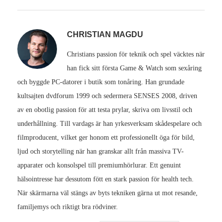
CHRISTIAN MAGDU
Christians passion för teknik och spel väcktes när
han fick sitt första Game & Watch som sexåring
och byggde PC-datorer i butik som tonåring. Han grundade
kultsajten dvdforum 1999 och sedermera SENSES 2008, driven
av en obotlig passion för att testa prylar, skriva om livsstil och
underhållning. Till vardags är han yrkesverksam skådespelare och
filmproducent, vilket ger honom ett professionellt öga för bild,
ljud och storytelling när han granskar allt från massiva TV-
apparater och konsolspel till premiumhörlurar. Ett genuint
hälsointresse har dessutom fött en stark passion för health tech.
När skärmarna väl stängs av byts tekniken gärna ut mot resande,
familjemys och riktigt bra rödviner.