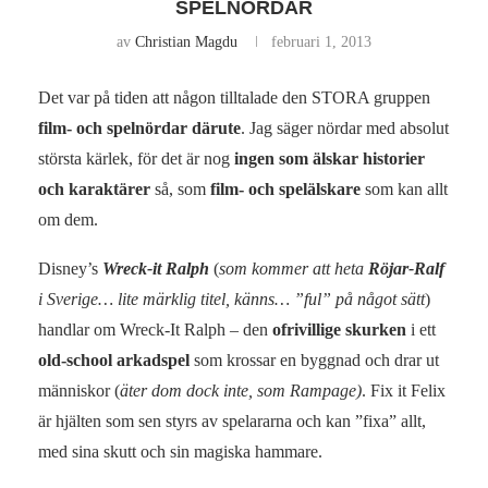
SPELNÖRDAR
av
Christian Magdu
februari 1, 2013
Det var på tiden att någon tilltalade den STORA gruppen
film- och spelnördar därute
. Jag säger nördar med absolut
största kärlek, för det är nog
ingen som älskar historier
och karaktärer
så, som
film- och spelälskare
som kan allt
om dem.
Disney’s
Wreck-it Ralph
(
som kommer att heta
Röjar-Ralf
i Sverige… lite märklig titel, känns… ”ful” på något sätt
)
handlar om Wreck-It Ralph – den
ofrivillige skurken
i ett
old-school arkadspel
som krossar en byggnad och drar ut
människor (
äter dom dock inte, som Rampage)
. Fix it Felix
är hjälten som sen styrs av spelararna och kan ”fixa” allt,
med sina skutt och sin magiska hammare.