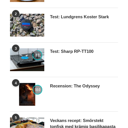
2
Test: Lundgrens Koster Stark
3
Test: Sharp RP-TT100
8.0
4
Recension: The Odyssey
10.0
5
Veckans recept: Smörstekt
tonfisk med krämig basilikapasta