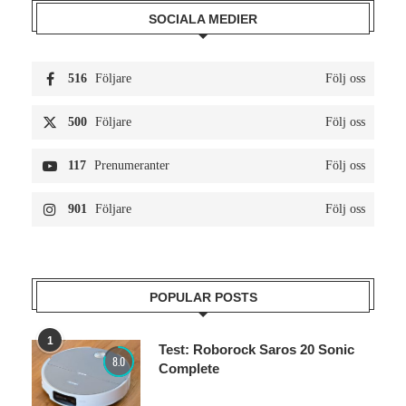
SOCIALA MEDIER
516
Följare
Följ oss
500
Följare
Följ oss
117
Prenumeranter
Följ oss
901
Följare
Följ oss
POPULAR POSTS
1
Test: Roborock Saros 20 Sonic
8.0
Complete