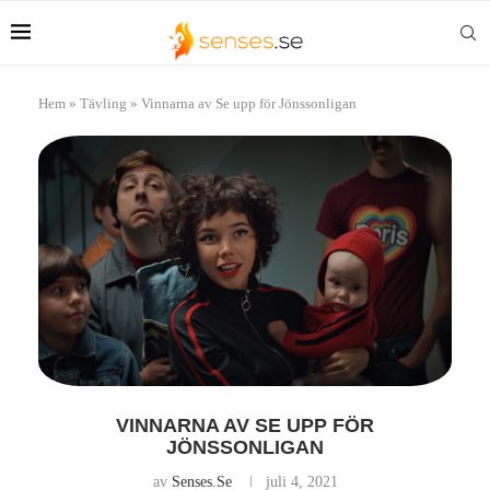
Hem
»
Tävling
»
Vinnarna av Se upp för Jönssonligan
VINNARNA AV SE UPP FÖR
JÖNSSONLIGAN
av
Senses.se
juli 4, 2021