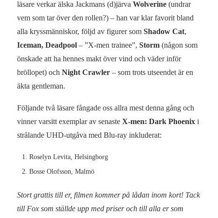
läsare verkar älska Jackmans (d)järva
Wolverine
(undrar
vem som tar över den rollen?) – han var klar favorit bland
alla kryssmänniskor, följd av figurer som
Shadow Cat
,
Iceman, Deadpool
– ”X-men trainee”,
Storm
(någon som
önskade att ha hennes makt över vind och väder inför
bröllopet) och
Night Crawler
– som trots utseendet är en
äkta gentleman.
Följande två läsare fångade oss allra mest denna gång och
vinner varsitt exemplar av senaste
X-men: Dark Phoenix
i
strålande UHD-utgåva med Blu-ray inkluderat:
Roselyn Levita, Helsingborg
Bosse Olofsson, Malmö
Stort grattis till er, filmen kommer på lådan inom kort! Tack
till Fox som ställde upp med priser och till alla er som