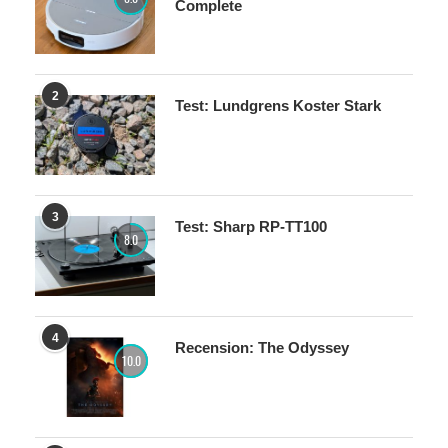
Complete
2
Test: Lundgrens Koster Stark
3
Test: Sharp RP-TT100
8.0
4
Recension: The Odyssey
10.0