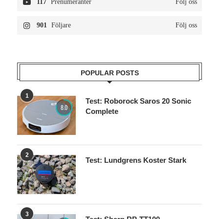
117
Prenumeranter
Följ oss
901
Följare
Följ oss
POPULAR POSTS
1
Test: Roborock Saros 20 Sonic
8.0
Complete
2
Test: Lundgrens Koster Stark
3