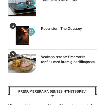
Test: Sharp RP-TT100
8.0
4
Recension: The Odyssey
10.0
5
Veckans recept: Smörstekt
tonfisk med krämig basilikapasta
PRENUMERERA PÅ SENSES NYHETSBREV!