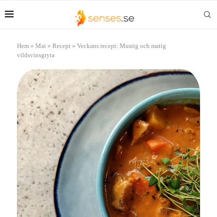
Hem
»
Mat
»
Recept
»
Veckans recept: Mustig och matig
vildsvinsgryta