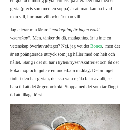
en god och mustig gryta närhelst på året. Det fina med en
gryta (precis som med en soppa) är att man kan ha i vad
man vill, hur man vill och när man vill.
Jag citerar min lärare ”
matlagning är ingen exakt
vetenskap
”. Men, tänker du då, matlagning är ju inte en
vetenskap överhuvudtaget? Nej, jag vet det
Bones
, men det
är ett poängterade uttryck som jag håller med om helt och
hållet. Släng i det du har i kylen/frysen/skafferiet och låt det
koka ihop och njut av en underbara middag. Det är inget
finlir i den här grytan; det ska vara rejäla bitar av allt, se
bara till att det är genomkokt. Stoppa ned det som tar längst
tid att tillaga först.