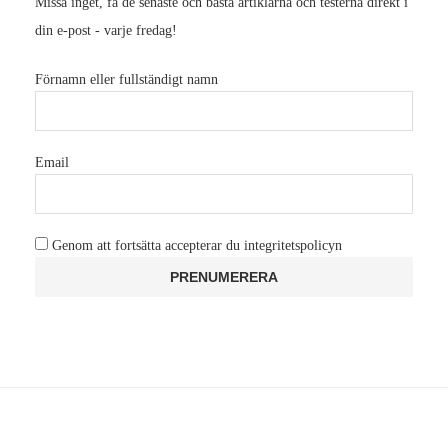
Missa inget, få de senaste och bästa artiklarna och testerna direkt i
din e-post - varje fredag!
Förnamn eller fullständigt namn
Email
Genom att fortsätta accepterar du integritetspolicyn