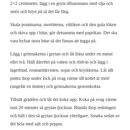
2×2 centimeter, lägg i en gryta tillsammans med olja och
smör och bryn på så det får färg.
Skala potatisarna, morötterna, vitlöken och den gula löken
och skiva upp i bitar, gör detsamma med paprikan. Det ska
vara hyfsat stora bitar så det finnas att tugga på.
Lägg i grönsakerna i grytan och låt fräsa under en minut
eller två. Häll därefter på vatten och rödvin och lägg i
lagerblad, rosmarinkvisten, sojan och kryddorna. Låt allt
puttra ihop under lock på svag värme till köttet är mört
(ungefär en timme) och grönsakerna genomkokta.
Tillsätt grädden och låt det koka upp. Koka på svag värme
runt 20 minuter så grytan tjocknar. Blanda ihop redningen
och häll i den så grytan tjocknar ytterligare. Smaka sedan av
det hela med salt och peppar.