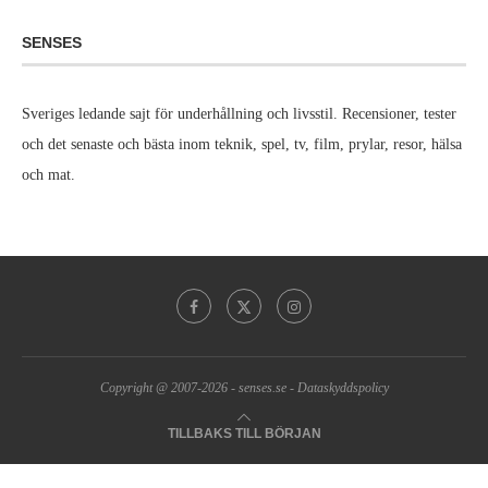
SENSES
Sveriges ledande sajt för underhållning och livsstil. Recensioner, tester
och det senaste och bästa inom teknik, spel, tv, film, prylar, resor, hälsa
och mat.
Copyright @ 2007-2026 -
senses.se
-
Dataskyddspolicy
TILLBAKS TILL BÖRJAN