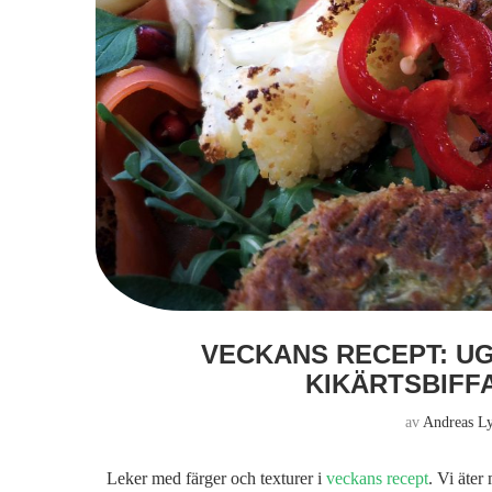
VECKANS RECEPT: U
KIKÄRTSBIFF
av
Andreas L
Leker med färger och texturer i
veckans recept
. Vi äte