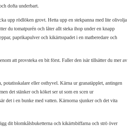
 och dofta underbart.
cka upp rödlöken grovt. Hetta upp en stekpanna med lite olivolja
ätter du tomatpurén och låter allt steka ihop under en knapp
tpeppar, paprikapulver och kikärtsspadet i en matberedare och
om att provsteka en bit först. Faller den isär tillsätter du mer av
potatisskalare eller osthyvel. Kärna ur granatäpplet, antingen
men det stänker och köket ser ut som en scen ur
isär det i en bunke med vatten. Kärnorna sjunker och det vita
lägg dit blomkålsbuketterna och kikärtsbiffarna och strö över