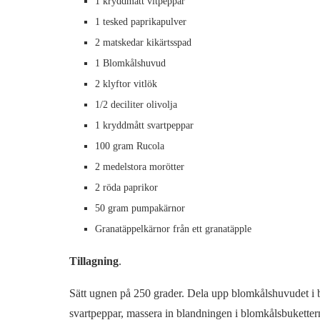
1 kryddmått vitpeppar
1 tesked paprikapulver
2 matskedar kikärtsspad
1 Blomkålshuvud
2 klyftor vitlök
1/2 deciliter olivolja
1 kryddmått svartpeppar
100 gram Rucola
2 medelstora morötter
2 röda paprikor
50 gram pumpakärnor
Granatäppelkärnor från ett granatäpple
Tillagning
.
Sätt ugnen på 250 grader. Dela upp blomkålshuvudet i buk
svartpeppar, massera in blandningen i blomkålsbukettern