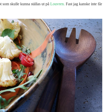
got som skulle kunna ställas ut på
Louvren.
Fast jag kanske inte får