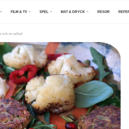
FILM & TV
SPEL
MAT & DRYCK
RESOR
REFE
r och en sallad