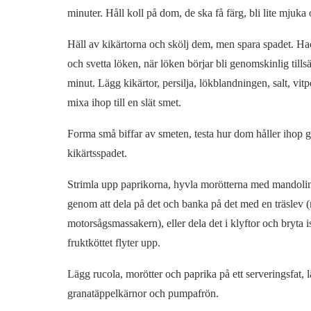
minuter. Håll koll på dom, de ska få färg, bli lite mjuka
Häll av kikärtorna och skölj dem, men spara spadet. Ha
och svetta löken, när löken börjar bli genomskinlig tills
minut. Lägg kikärtor, persilja, lökblandningen, salt, vi
mixa ihop till en slät smet.
Forma små biffar av smeten, testa hur dom håller ihop gen
kikärtsspadet.
Strimla upp paprikorna, hyvla morötterna med mandolin, 
genom att dela på det och banka på det med en träslev (
motorsågsmassakern), eller dela det i klyftor och bryta 
fruktköttet flyter upp.
Lägg rucola, morötter och paprika på ett serveringsfat, 
granatäppelkärnor och pumpafrön.