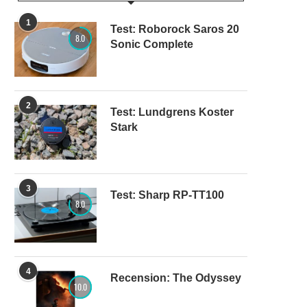
1
Test: Roborock Saros 20
8.0
Sonic Complete
2
Test: Lundgrens Koster
Stark
3
Test: Sharp RP-TT100
8.0
4
Recension: The Odyssey
10.0