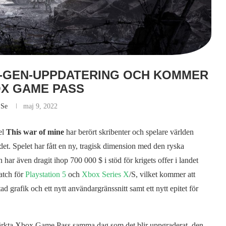
T-GEN-UPPDATERING OCH KOMMER
OX GAME PASS
.se
maj 9, 2022
el
This war of mine
har berört skribenter och spelare världen
det. Spelet har fått en ny, tragisk dimension med den ryska
har även dragit ihop 700 000 $ i stöd för krigets offer i landet
patch för
Playstation 5
och
Xbox Series X
/S, vilket kommer att
grafik och ett nytt användargränssnitt samt ett nytt epitet för
ärkta Xbox Game Pass samma dag som det blir uppgraderat, den