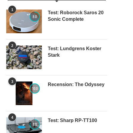
1
Test: Roborock Saros 20
8.0
Sonic Complete
2
Test: Lundgrens Koster
Stark
3
Recension: The Odyssey
10.0
4
Test: Sharp RP-TT100
8.0