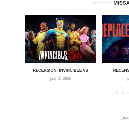
MISSA
RCES –
RECENSION: INVINCIBLE VS
RECENS
juni 19, 2026
j
LÄM