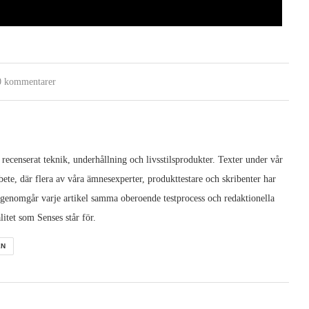
0 kommentarer
 recenserat teknik, underhållning och livsstilsprodukter. Texter under vår
ete, där flera av våra ämnesexperter, produkttestare och skribenter har
 genomgår varje artikel samma oberoende testprocess och redaktionella
litet som Senses står för.
EN