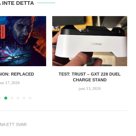
 INTE DETTA
ION: REPLACED
TEST: TRUST – GXT 228 DUEL
CHARGE STAND
uni 17, 2026
juni 13, 2026
NA ETT SVAR