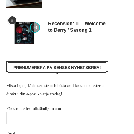
5
Recension: IT – Welcome
9.0
to Derry / Säsong 1
PRENUMERERA PÅ SENSES NYHETSBREV!
Missa inget, få de senaste och bästa artiklarna och testerna
direkt i din e-post - varje fredag!
Förnamn eller fullständigt namn
Email