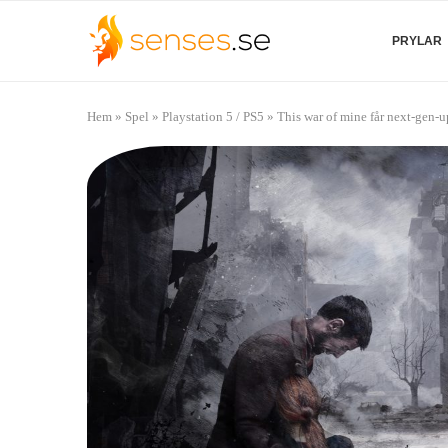
PRYLAR
Hem
»
Spel
»
Playstation 5 / PS5
»
This war of mine får next-gen-