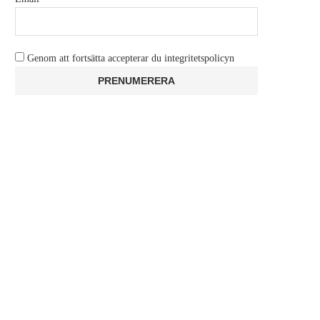
Genom att fortsätta accepterar du integritetspolicyn
RECENSION: HEAVY METAL DEATH
RECENSION: THE 7TH 
CAN
REMAKE
juni 9, 2026
juni 6, 2026