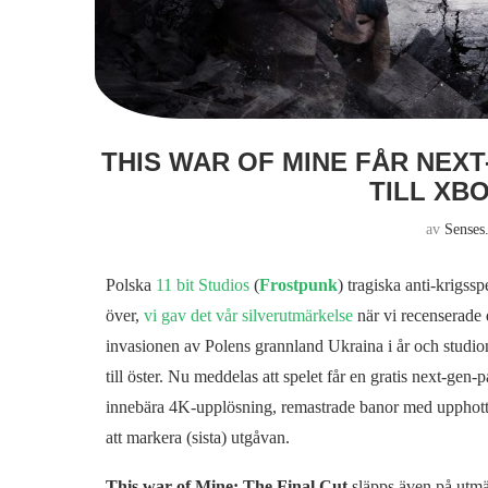
THIS WAR OF MINE FÅR NEX
TILL XB
av
Senses
Polska
11 bit Studios
(
Frostpunk
) tragiska anti-krigssp
över,
vi gav det vår silverutmärkelse
när vi recenserade 
invasionen av Polens grannland Ukraina i år och studion 
till öster. Nu meddelas att spelet får en gratis next-gen-
innebära 4K-upplösning, remastrade banor med upphottad 
att markera (sista) utgåvan.
This war of Mine: The Final Cut
släpps även på utm