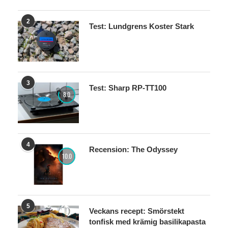
2
Test: Lundgrens Koster Stark
3
Test: Sharp RP-TT100
8.0
4
Recension: The Odyssey
10.0
5
Veckans recept: Smörstekt
tonfisk med krämig basilikapasta