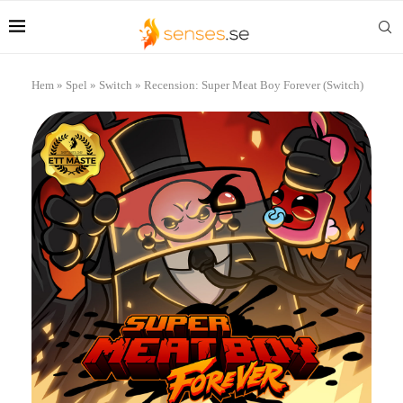
Hem
»
Spel
»
Switch
»
Recension: Super Meat Boy Forever (Switch)