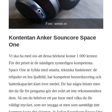
Foto: senses.se
Kontentan Anker Souncore Space
One
Vi ska ha med oss att dessa hörlurar kostar 1 000 kronor.
För det priset är de nämligen synnerligen kompetenta.
Space One är fyllda med smarta, tekniska funktioner: de
erbjuder en bra ljudbild, har kompetent brusreducering och
batterikapacitet klart över medel. De har några brister men
det du får för pengarna gör det svårt att inte rekommendera
dem. Så om du behöver ett par lurar med vilka du får
väldigt mycket, som ser snygga ut men som samtidigt inte
kommer kosta dig skjortan, är Anker Soundcore Space One