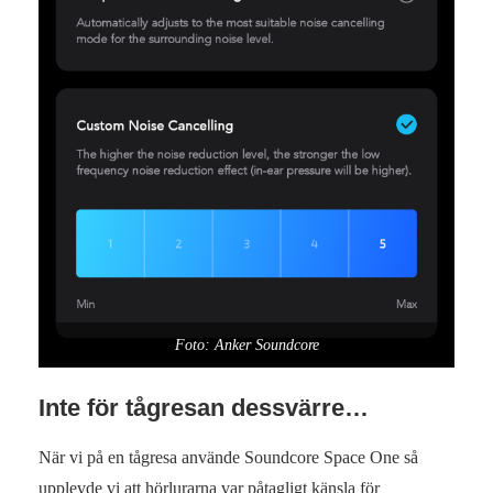
Foto: Anker Soundcore
Inte för tågresan dessvärre…
När vi på en tågresa använde Soundcore Space One så
upplevde vi att hörlurarna var påtagligt känsla för