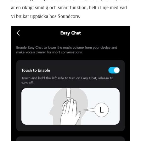
är en riktigt smidig och smart funktion, helt i linje med vad
vi brukar upptäcka hos Soundcore.