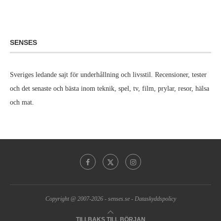
SENSES
Sveriges ledande sajt för underhållning och livsstil. Recensioner, tester
och det senaste och bästa inom teknik, spel, tv, film, prylar, resor, hälsa
och mat.
Copyright @ 2007-2026 -
senses.se
-
Dataskyddspolicy
TILLBAKS TILL BÖRJAN