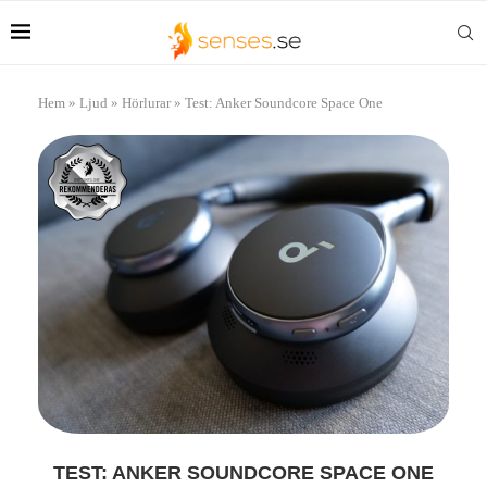
Hem
»
Ljud
»
Hörlurar
»
Test: Anker Soundcore Space One
TEST: ANKER SOUNDCORE SPACE ONE