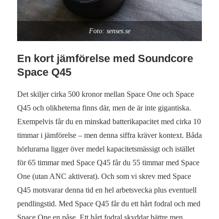
Foto: senses.se
En kort jämförelse med Soundcore
Space Q45
Det skiljer cirka 500 kronor mellan Space One och Space
Q45 och olikheterna finns där, men de är inte gigantiska.
Exempelvis får du en minskad batterikapacitet med cirka 10
timmar i jämförelse – men denna siffra kräver kontext. Båda
hörlurarna ligger över medel kapacitetsmässigt och istället
för 65 timmar med Space Q45 får du 55 timmar med Space
One (utan ANC aktiverat). Och som vi skrev med Space
Q45 motsvarar denna tid en hel arbetsvecka plus eventuell
pendlingstid. Med Space Q45 får du ett hårt fodral och med
Space One en påse. Ett hårt fodral skyddar bättre men