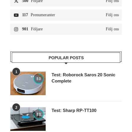
500
Följare
Följ oss
117
Prenumeranter
Följ oss
901
Följare
Följ oss
POPULAR POSTS
1
Test: Roborock Saros 20 Sonic
8.0
Complete
2
Test: Sharp RP-TT100
8.0