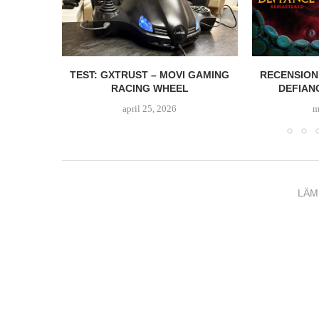
P 26
TEST: GXTRUST – MOVI GAMING
RECENSION
RACING WHEEL
DEFIAN
april 25, 2026
m
LÄM