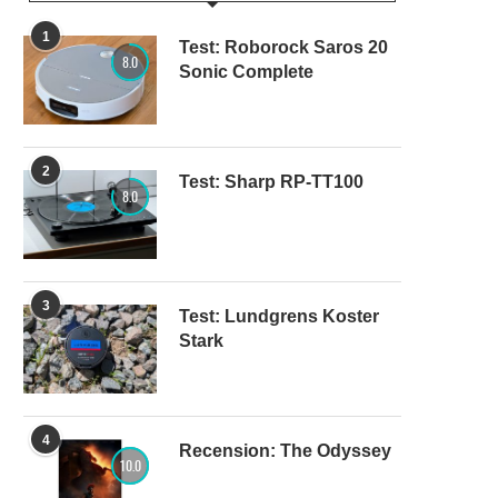
1
Test: Roborock Saros 20
8.0
Sonic Complete
2
Test: Sharp RP-TT100
8.0
3
Test: Lundgrens Koster
Stark
4
Recension: The Odyssey
10.0