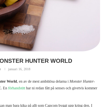
MONSTER HUNTER WORLD
e
januari 16, 2018
nter World
, en av de mest ambitiösa delarna i
Monster Hunter
-
PC. En
förhandstitt
har ni redan fått på senses och givetvis kommer
n kan man bara kika på allt som Capcom byggt upp kring den. I