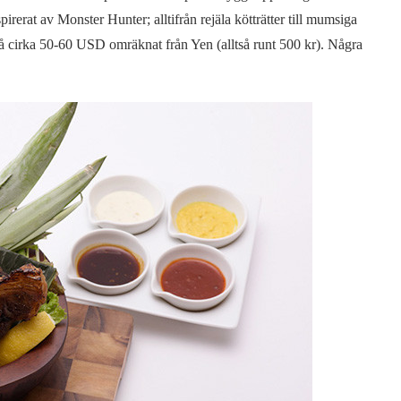
rerat av Monster Hunter; alltifrån rejäla kötträtter till mumsiga
r på cirka 50-60 USD omräknat från Yen (alltså runt 500 kr). Några