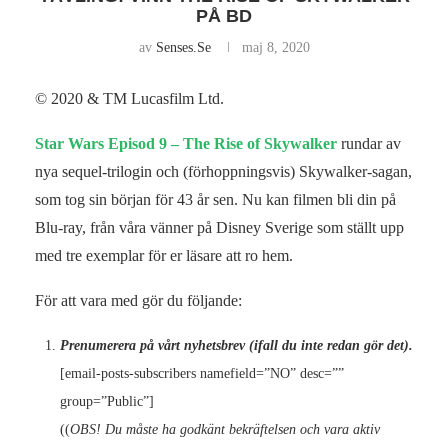
PÅ BD
av
Senses.se
maj 8, 2020
© 2020 & TM Lucasfilm Ltd.
Star Wars Episod 9 – The Rise of Skywalker
rundar av
nya sequel-trilogin och (förhoppningsvis) Skywalker-sagan,
som tog sin början för 43 år sen. Nu kan filmen bli din på
Blu-ray, från våra vänner på Disney Sverige som ställt upp
med tre exemplar för er läsare att ro hem.
För att vara med gör du följande:
Prenumerera på vårt nyhetsbrev (ifall du inte redan gör det).
[email-posts-subscribers namefield=”NO” desc=””
group=”Public”]
((
OBS! Du måste ha godkänt bekräftelsen och vara aktiv