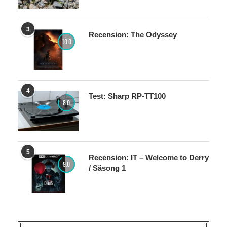
3
Recension: The Odyssey
10.0
4
Test: Sharp RP-TT100
8.0
5
Recension: IT – Welcome to Derry
9.0
/ Säsong 1