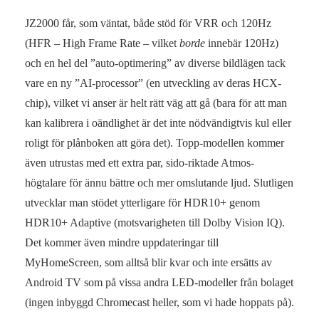
JZ2000 får, som väntat, både stöd för VRR och 120Hz
(HFR – High Frame Rate – vilket
borde
innebär 120Hz)
och en hel del ”auto-optimering” av diverse bildlägen tack
vare en ny ”AI-processor” (en utveckling av deras HCX-
chip), vilket vi anser är helt rätt väg att gå (bara för att man
kan kalibrera i oändlighet är det inte nödvändigtvis kul eller
roligt för plånboken att göra det). Topp-modellen kommer
även utrustas med ett extra par, sido-riktade Atmos-
högtalare för ännu bättre och mer omslutande ljud. Slutligen
utvecklar man stödet ytterligare för HDR10+ genom
HDR10+ Adaptive (motsvarigheten till Dolby Vision IQ).
Det kommer även mindre uppdateringar till
MyHomeScreen, som alltså blir kvar och inte ersätts av
Android TV som på vissa andra LED-modeller från bolaget
(ingen inbyggd Chromecast heller, som vi hade hoppats på).