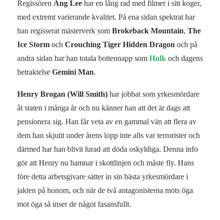
Regissören
Ang Lee
har en lång rad med filmer i sitt koger,
med extremt varierande kvalitet. På ena sidan spektrat har
han regisserat mästerverk som
Brokeback Mountain
,
The
Ice Storm
och
Crouching Tiger Hidden Dragon
och på
andra sidan har han totala bottennapp som
Hulk
och dagens
betraktelse
Gemini Man
.
Henry Brogan
(Will Smith)
har jobbat som yrkesmördare
åt staten i många år och nu känner han att det är dags att
pensionera sig. Han får veta av en gammal vän att flera av
dem han skjutit under årens lopp inte alls var terrorister och
därmed har han blivit lurad att döda oskyldiga. Denna info
gör att Henry nu hamnar i skottlinjen och måste fly. Hans
före detta arbetsgivare sätter in sin bästa yrkesmördare i
jakten på honom, och när de två antagonisterna möts öga
mot öga så inser de något fasansfullt.