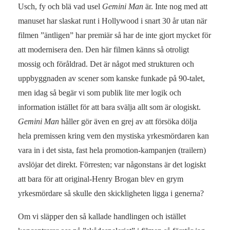
Usch, fy och blä vad usel
Gemini Man
är. Inte nog med att
manuset har slaskat runt i Hollywood i snart 30 år utan när
filmen ”äntligen” har premiär så har de inte gjort mycket för
att modernisera den. Den här filmen känns så otroligt
mossig och föråldrad. Det är något med strukturen och
uppbyggnaden av scener som kanske funkade på 90-talet,
men idag så begär vi som publik lite mer logik och
information istället för att bara svälja allt som är ologiskt.
Gemini Man
håller gör även en grej av att försöka dölja
hela premissen kring vem den mystiska yrkesmördaren kan
vara in i det sista, fast hela promotion-kampanjen (trailern)
avslöjar det direkt. Förresten; var någonstans är det logiskt
att bara för att original-Henry Brogan blev en grym
yrkesmördare så skulle den skickligheten ligga i generna?
Om vi släpper den så kallade handlingen och istället