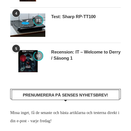
4
Test: Sharp RP-TT100
8.0
5
Recension: IT – Welcome to Derry
9.0
/ Säsong 1
PRENUMERERA PÅ SENSES NYHETSBREV!
Missa inget, få de senaste och bästa artiklarna och testerna direkt i
din e-post - varje fredag!