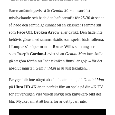
Sammanfattningsvis så är
Gemini Man
ett sanslöst
misslyckande och hade den haft premiär för 25-30 år sedan
så hade den samtidigt kunnat bli en klassiker i samma stil
som
Face-Off
,
Broken Arrow
eller dylikt. Den hade inte
behövts göras med samma skådis som spelar båda rollerna.
I
Looper
så köper man att
Bruce Willis
som ung ser ut
som
Joseph Gordon-Levitt
så att
Gemini Man
inte skulle
gå att göra förrän nu ”när tekniken finns” är goja – för det
absolut sämsta i
Gemini Man
är ju just tekniken…
Betyget blir inte något absolut bottennapp, då
Gemini Man
på
Ultra HD 4K
är en perfekt film att spela på din 4K TV
för att verkligen visa vilken snygg och knivskarp bild det
blir. Mycket annat att hurra för är det tyvärr inte.