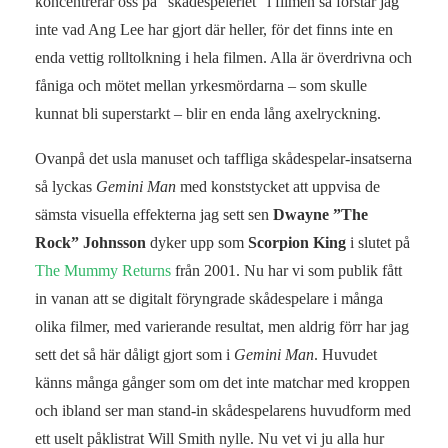
koncentrerar oss på ”skådespeleriet” i filmen så förstår jag
inte vad Ang Lee har gjort där heller, för det finns inte en
enda vettig rolltolkning i hela filmen. Alla är överdrivna och
fåniga och mötet mellan yrkesmördarna – som skulle
kunnat bli superstarkt – blir en enda lång axelryckning.
Ovanpå det usla manuset och taffliga skådespelar-insatserna
så lyckas
Gemini Man
med konststycket att uppvisa de
sämsta visuella effekterna jag sett sen
Dwayne ”The
Rock” Johnsson
dyker upp som
Scorpion King
i slutet på
The Mummy Returns
från 2001. Nu har vi som publik fått
in vanan att se digitalt föryngrade skådespelare i många
olika filmer, med varierande resultat, men aldrig förr har jag
sett det så här dåligt gjort som i
Gemini Man
. Huvudet
känns många gånger som om det inte matchar med kroppen
och ibland ser man stand-in skådespelarens huvudform med
ett uselt påklistrat Will Smith nylle. Nu vet vi ju alla hur