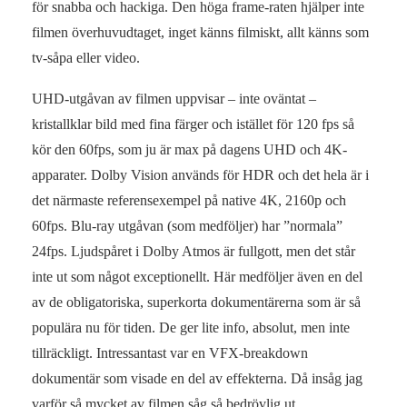
för snabba och hackiga. Den höga frame-raten hjälper inte
filmen överhuvudtaget, inget känns filmiskt, allt känns som
tv-såpa eller video.
UHD-utgåvan av filmen uppvisar – inte oväntat –
kristallklar bild med fina färger och istället för 120 fps så
kör den 60fps, som ju är max på dagens UHD och 4K-
apparater. Dolby Vision används för HDR och det hela är i
det närmaste referensexempel på native 4K, 2160p och
60fps. Blu-ray utgåvan (som medföljer) har ”normala”
24fps. Ljudspåret i Dolby Atmos är fullgott, men det står
inte ut som något exceptionellt. Här medföljer även en del
av de obligatoriska, superkorta dokumentärerna som är så
populära nu för tiden. De ger lite info, absolut, men inte
tillräckligt. Intressantast var en VFX-breakdown
dokumentär som visade en del av effekterna. Då insåg jag
varför så mycket av filmen såg så bedrövlig ut…