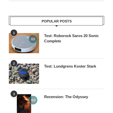
901
Följare
Följ oss
POPULAR POSTS
1
Test: Roborock Saros 20 Sonic
8.0
Complete
2
Test: Lundgrens Koster Stark
3
Recension: The Odyssey
10.0