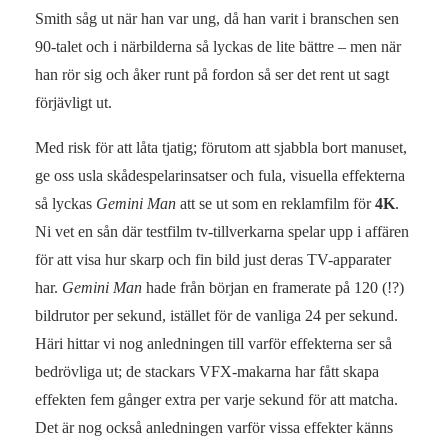
Smith såg ut när han var ung, då han varit i branschen sen
90-talet och i närbilderna så lyckas de lite bättre – men när
han rör sig och åker runt på fordon så ser det rent ut sagt
förjävligt ut.
Med risk för att låta tjatig; förutom att sjabbla bort manuset,
ge oss usla skådespelarinsatser och fula, visuella effekterna
så lyckas
Gemini Man
att se ut som en reklamfilm för
4K
.
Ni vet en sån där testfilm tv-tillverkarna spelar upp i affären
för att visa hur skarp och fin bild just deras TV-apparater
har.
Gemini Man
hade från början en framerate på 120 (!?)
bildrutor per sekund, istället för de vanliga 24 per sekund.
Häri hittar vi nog anledningen till varför effekterna ser så
bedrövliga ut; de stackars VFX-makarna har fått skapa
effekten fem gånger extra per varje sekund för att matcha.
Det är nog också anledningen varför vissa effekter känns