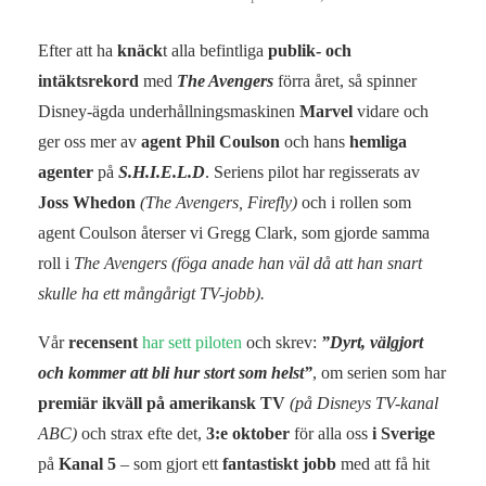
Efter att ha
knäck
t alla befintliga
publik- och
intäktsrekord
med
The Avengers
förra året, så spinner
Disney-ägda underhållningsmaskinen
Marvel
vidare och
ger oss mer av
agent Phil Coulson
och hans
hemliga
agenter
på
S.H.I.E.L.D
. Seriens pilot har regisserats av
Joss Whedon
(The Avengers, Firefly)
och i rollen som
agent Coulson återser vi Gregg Clark, som gjorde samma
roll i
The Avengers
(föga anade han väl då att han snart
skulle ha ett mångårigt TV-jobb).
Vår
recensent
har sett piloten
och skrev:
”Dyrt, välgjort
och kommer att bli hur stort som helst”
, om serien som har
premiär ikväll på amerikansk TV
(på Disneys TV-kanal
ABC)
och strax efte det,
3:e oktober
för alla oss
i Sverige
på
Kanal 5
– som gjort ett
fantastiskt jobb
med att få hit