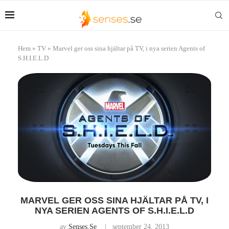
Hem
»
TV
»
Marvel ger oss sina hjältar på TV, i nya serien Agents of
S.H.I.E.L.D
MARVEL GER OSS SINA HJÄLTAR PÅ TV, I
NYA SERIEN AGENTS OF S.H.I.E.L.D
av
Senses.se
september 24, 2013