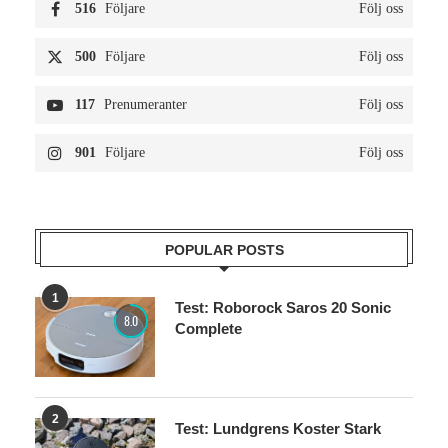
516
Följare
Följ oss
500
Följare
Följ oss
117
Prenumeranter
Följ oss
901
Följare
Följ oss
POPULAR POSTS
1
Test: Roborock Saros 20 Sonic
8.0
Complete
2
Test: Lundgrens Koster Stark