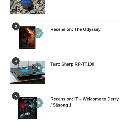
3
Recension: The Odyssey
10.0
4
Test: Sharp RP-TT100
8.0
5
Recension: IT – Welcome to Derry
9.0
/ Säsong 1