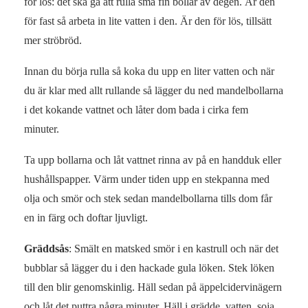
för lös: det ska gå att rulla små fin bollar av degen. Är den
för fast så arbeta in lite vatten i den. Är den för lös, tillsätt
mer ströbröd.
Innan du börja rulla så koka du upp en liter vatten och när
du är klar med allt rullande så lägger du ned mandelbollarna
i det kokande vattnet och låter dom bada i cirka fem
minuter.
Ta upp bollarna och låt vattnet rinna av på en handduk eller
hushållspapper. Värm under tiden upp en stekpanna med
olja och smör och stek sedan mandelbollarna tills dom får
en in färg och doftar ljuvligt.
Gräddsås
: Smält en matsked smör i en kastrull och när det
bubblar så lägger du i den hackade gula löken. Stek löken
till den blir genomskinlig. Häll sedan på äppelcidervinägern
och låt det puttra några minuter. Häll i grädde, vatten, soja,