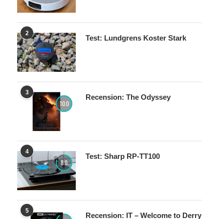
2
Test: Lundgrens Koster Stark
3
Recension: The Odyssey
10.0
4
Test: Sharp RP-TT100
8.0
5
Recension: IT – Welcome to Derry