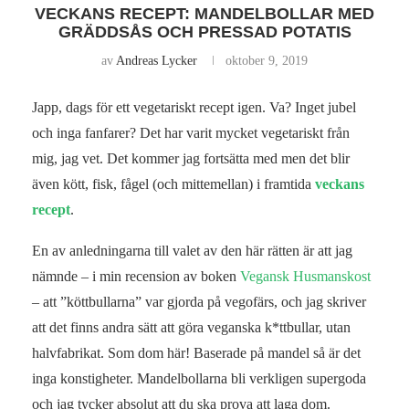
VECKANS RECEPT: MANDELBOLLAR MED
GRÄDDSÅS OCH PRESSAD POTATIS
av
Andreas Lycker
oktober 9, 2019
Japp, dags för ett vegetariskt recept igen. Va? Inget jubel
och inga fanfarer? Det har varit mycket vegetariskt från
mig, jag vet. Det kommer jag fortsätta med men det blir
även kött, fisk, fågel (och mittemellan) i framtida
veckans
recept
.
En av anledningarna till valet av den här rätten är att jag
nämnde – i min recension av boken
Vegansk Husmanskost
– att ”köttbullarna” var gjorda på vegofärs, och jag skriver
att det finns andra sätt att göra veganska k*ttbullar, utan
halvfabrikat. Som dom här! Baserade på mandel så är det
inga konstigheter. Mandelbollarna bli verkligen supergoda
och jag tycker absolut att du ska prova att laga dom.