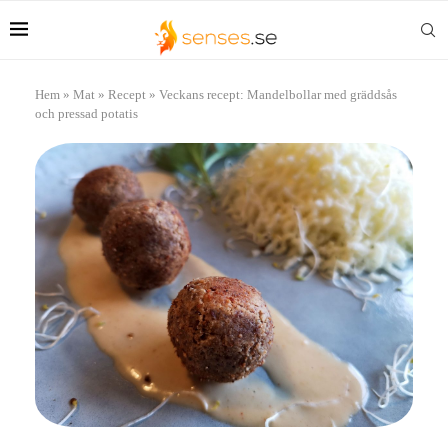
Hem
»
Mat
»
Recept
»
Veckans recept: Mandelbollar med gräddsås
och pressad potatis