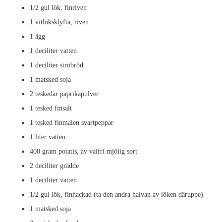
1/2 gul lök, finriven
1 vitlöksklyfta, riven
1 ägg
1 deciliter vatten
1 deciliter ströbröd
1 matsked soja
2 teskedar paprikapulver
1 tesked finsalt
1 tesked finmalen svartpeppar
1 liter vatten
400 gram potatis, av valfri mjölig sort
2 deciliter grädde
1 deciliter vatten
1/2 gul lök, finhackad (ta den andra halvan av löken däruppe)
1 matsked soja