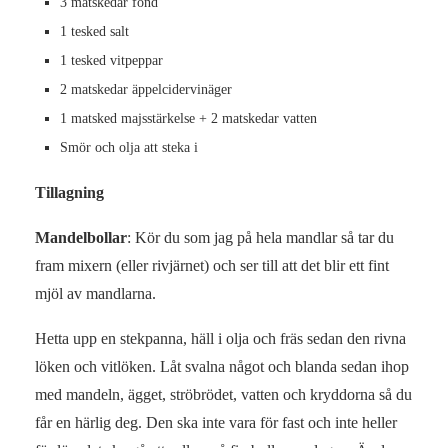
3 matskedar fond
1 tesked salt
1 tesked vitpeppar
2 matskedar äppelcidervinäger
1 matsked majsstärkelse + 2 matskedar vatten
Smör och olja att steka i
Tillagning
Mandelbollar
: Kör du som jag på hela mandlar så tar du
fram mixern (eller rivjärnet) och ser till att det blir ett fint
mjöl av mandlarna.
Hetta upp en stekpanna, häll i olja och fräs sedan den rivna
löken och vitlöken. Låt svalna något och blanda sedan ihop
med mandeln, ägget, ströbrödet, vatten och kryddorna så du
får en härlig deg. Den ska inte vara för fast och inte heller