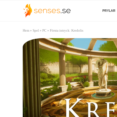
PRYLAR
Hem
»
Spel
»
PC
»
Första intryck: Kredolis