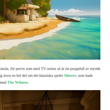
känsla, för precis som med TV-serien så är ön proppfull av mystik
g även en hel del om det klassiska spelet
Shivers
, som hade
r med
The Witness
.