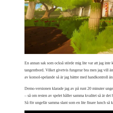
En annan sak som också störde mig lite var att jag inte
tangentbord. Vilket givetvis fungerar bra men jag vill ä
av konsol-spelande så är jag bättre med handkontroll 
Demo-versionen klarade jag av på runt 20 minuter ungef
– så om resten av spelet håller samma kvalitet så är det h
Så för ungefär samma slant som en lite finare lunch så 