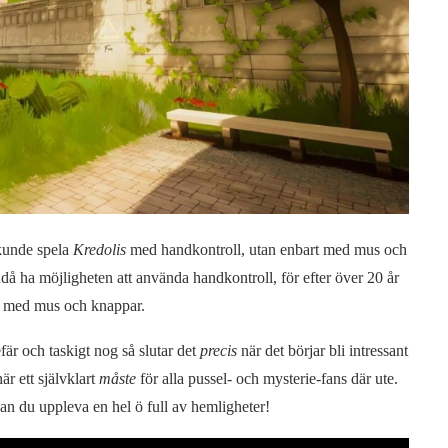
 kunde spela
Kredolis
med handkontroll, utan enbart med mus och
ndå ha möjligheten att använda handkontroll, för efter över 20 år
än med mus och knappar.
är och taskigt nog så slutar det
precis
när det börjar bli intressant
är ett självklart
måste
för alla pussel- och mysterie-fans där ute.
kan du uppleva en hel ö full av hemligheter!