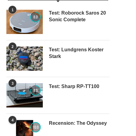
1
Test: Roborock Saros 20
8.0
Sonic Complete
2
Test: Lundgrens Koster
Stark
3
Test: Sharp RP-TT100
8.0
4
Recension: The Odyssey
10.0