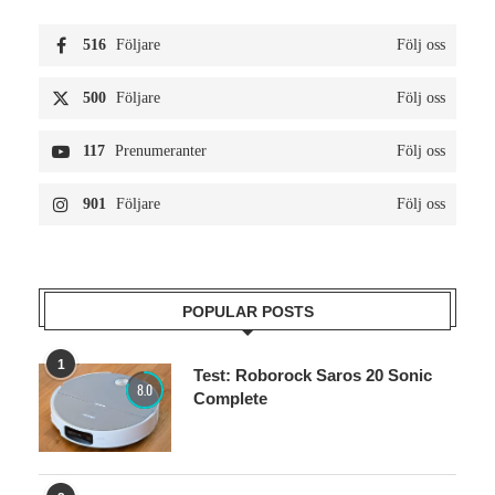
516
Följare
Följ oss
500
Följare
Följ oss
117
Prenumeranter
Följ oss
901
Följare
Följ oss
POPULAR POSTS
1
Test: Roborock Saros 20 Sonic
8.0
Complete