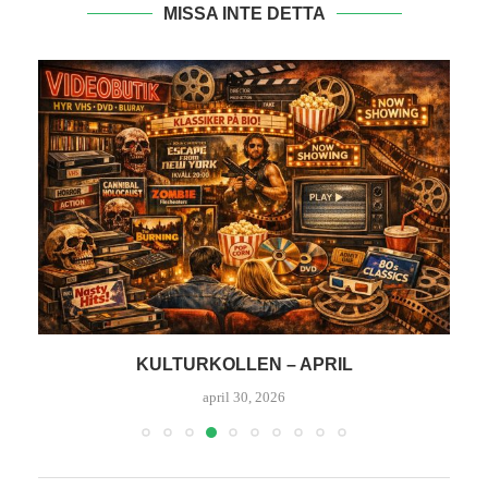
MISSA INTE DETTA
KULTURKOLLEN – APRIL
K
april 30, 2026