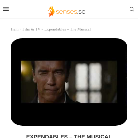
Hem
»
Film & TV
»
Expendables – The Musical
EXPENDABLES – THE MUSICAL