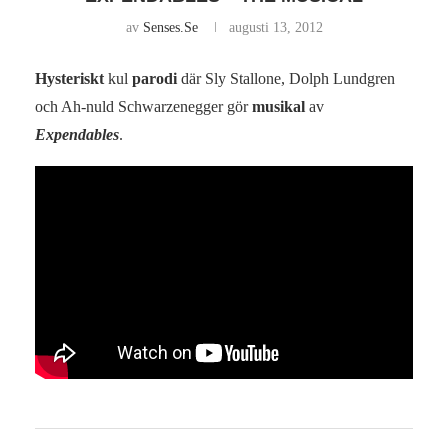
av
Senses.se
augusti 13, 2012
Hysteriskt
kul
parodi
där Sly Stallone, Dolph Lundgren
och Ah-nuld Schwarzenegger gör
musikal
av
Expendables
.