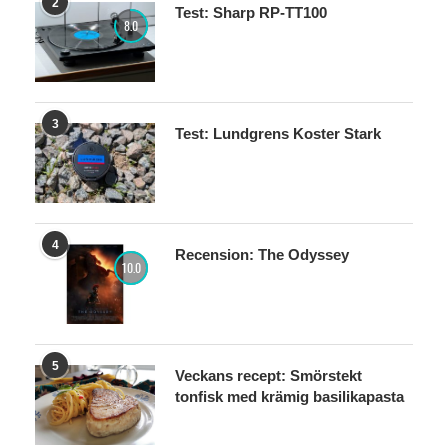
2
Test: Sharp RP-TT100
8.0
3
Test: Lundgrens Koster Stark
4
Recension: The Odyssey
10.0
5
Veckans recept: Smörstekt
tonfisk med krämig basilikapasta