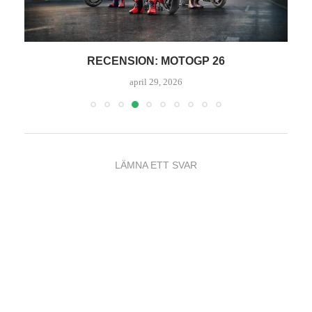
RY
RECENSION: MOTOGP 26
R
april 29, 2026
LÄMNA ETT SVAR