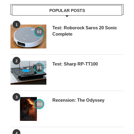
POPULAR POSTS
1
Test: Roborock Saros 20 Sonic
8.0
Complete
2
Test: Sharp RP-TT100
8.0
3
Recension: The Odyssey
10.0
4