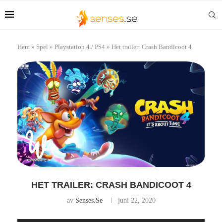
Hem
»
Spel
»
Playstation 4 / PS4
»
Het trailer: Crash Bandicoot 4
HET TRAILER: CRASH BANDICOOT 4
av
Senses.se
juni 22, 2020