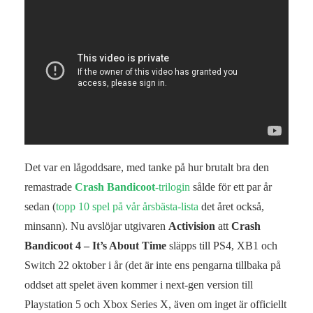
Det var en lågoddsare, med tanke på hur brutalt bra den
remastrade
Crash Bandicoot
-trilogin
sålde för ett par år
sedan (
topp 10 spel på vår årsbästa-lista
det året också,
minsann). Nu avslöjar utgivaren
Activision
att
Crash
Bandicoot 4 – It’s About Time
släpps till PS4, XB1 och
Switch 22 oktober i år (det är inte ens pengarna tillbaka på
oddset att spelet även kommer i next-gen version till
Playstation 5 och Xbox Series X, även om inget är officiellt