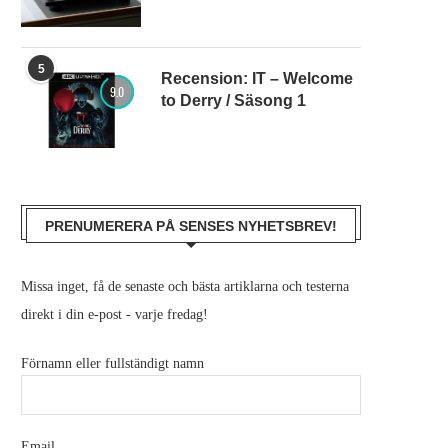
5
Recension: IT – Welcome
9.0
to Derry / Säsong 1
PRENUMERERA PÅ SENSES NYHETSBREV!
Missa inget, få de senaste och bästa artiklarna och testerna
direkt i din e-post - varje fredag!
Förnamn eller fullständigt namn
Email