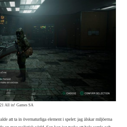
21 All in! Games SA
alde att ta in övernaturliga element i spelet: jag älskar miljöerna