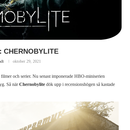
: CHERNOBYLITE
ndt
oktober 29, 2021
l, filmer och serier. Nu senast imponerade HBO-miniserien
tyg. Så när
Chernobylite
dök upp i recensionshögen så kastade