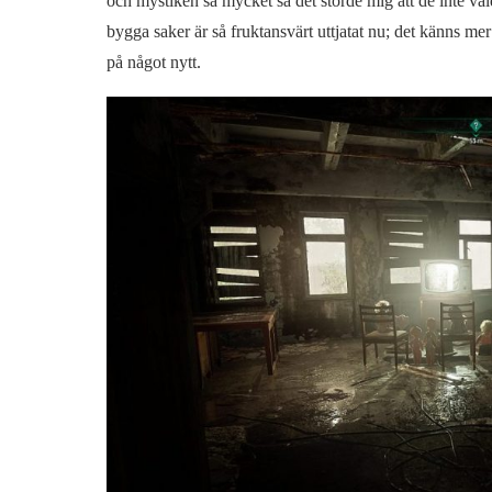
och mystiken så mycket så det störde mig att de inte val
bygga saker är så fruktansvärt uttjatat nu; det känns mer
på något nytt.