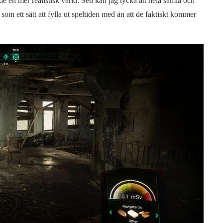
de en mer realistisk värld. Sen kan jag tycka att hela samla och
 som ett sätt att fylla ut speltiden med än att de faktiskt kommer