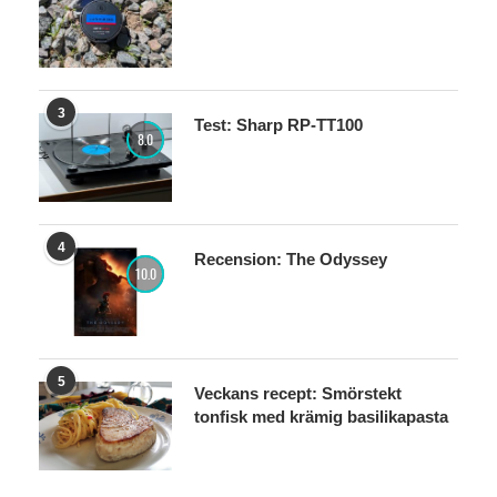
3
Test: Sharp RP-TT100
8.0
4
Recension: The Odyssey
10.0
5
Veckans recept: Smörstekt
tonfisk med krämig basilikapasta