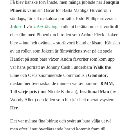
Få blev kanske förvånade, men många jublade när
Joaquin
Phoenix
vann sin Oscar för Bästa Manliga Huvudroll i
söndags, för sitt makalösa porträtt i Todd Phillips suveräna
Joker
. I vår
Joker
-tävling
skulle ni berätta om er favortiroll
eller film med Phoenix och rollen som Arthur Fleck i Joker
blev – inte helt oväntat – storfavorit bland er läsare. Känslan
av att rollen som Jokern är filmvärldens svar på att spela
Hamlet på scen bara växer. Andra favoriter som kom upp
var hans porträtt av Johnny Cash i underbara
Walk the
Line
och Oscarsnominerade Commodus i
Gladiator
,
medan mer överraskande minnen var av honom i
8 MM
,
Till varje pris
(mot Nicole Kidman),
Irrational Man
(av
Woody Allen) och killen som blir kär i ett operativsystem i
Her
.
Det var många fina bidrag och svårt att bara välja ut två,
men efter långt överläggande har vi kommit fram till