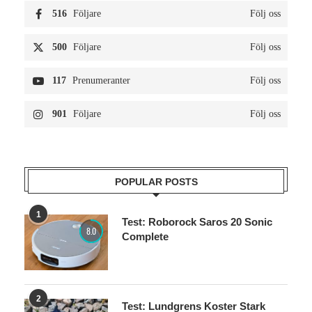
516
Följare
Följ oss
500
Följare
Följ oss
117
Prenumeranter
Följ oss
901
Följare
Följ oss
POPULAR POSTS
1
Test: Roborock Saros 20 Sonic
8.0
Complete
2
Test: Lundgrens Koster Stark