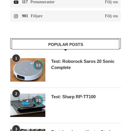
117
Prenumeranter
Följ oss
901
Följare
Följ oss
POPULAR POSTS
1
Test: Roborock Saros 20 Sonic
8.0
Complete
2
Test: Sharp RP-TT100
8.0
3