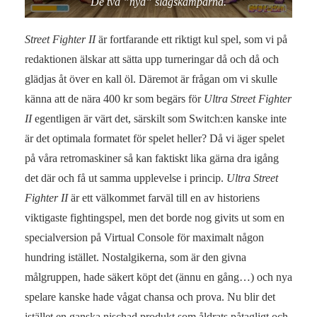
De två ”nya” slagskämparna.
Street Fighter II
är fortfarande ett riktigt kul spel, som vi på
redaktionen älskar att sätta upp turneringar då och då och
glädjas åt över en kall öl. Däremot är frågan om vi skulle
känna att de nära 400 kr som begärs för
Ultra Street Fighter
II
egentligen är värt det, särskilt som Switch:en kanske inte
är det optimala formatet för spelet heller? Då vi äger spelet
på våra retromaskiner så kan faktiskt lika gärna dra igång
det där och få ut samma upplevelse i princip.
Ultra Street
Fighter II
är ett välkommet farväl till en av historiens
viktigaste fightingspel, men det borde nog givits ut som en
specialversion på Virtual Console för maximalt någon
hundring istället. Nostalgikerna, som är den givna
målgruppen, hade säkert köpt det (ännu en gång…) och nya
spelare kanske hade vågat chansa och prova. Nu blir det
istället en ganska nischad produkt som åldrats påtagligt och