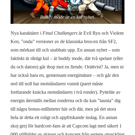
Buddy mode är en kul nyhet.
Nya karaktärer i
Final Challangers
är Evil Ryu och Violent
Ken, ”onda” versioner av de klassiska bros:en från SF2,
som mörkast till och snabbats upp. En annan nyhet – som
faktiskt är riktigt kul – är buddy mode, där två spelare (eller
du och datorn) går ihop mot en fiende. Orättvist? Ja, men ni
har också bara en, gemensam energimätare – och går den
ned till noll har motståndaren vunnit (paret måste
fortfarande knäcka motståndaren i två ronder). Pyttelite av
energin återställs mellan ronderna och du kan ”taunta” dig
till några bonus-millimeter här och där, men på det stora
hela är detta ett roligt och uppfriskande inslag. En annan
skoj grej för hardcore-fans är att Capcom lagt med säkert 1
000 stillbilder av skisser och koncept från seriens utveckling