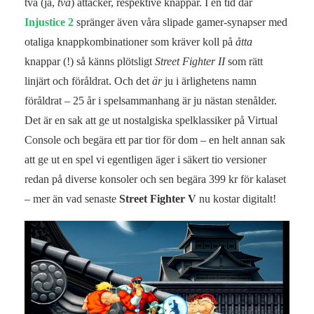
två (ja,
två
) attacker, respektive knappar. I en tid där
Injustice 2
spränger även våra slipade gamer-synapser med
otaliga knappkombinationer som kräver koll på
åtta
knappar (!) så känns plötsligt
Street Fighter II
som rätt
linjärt och föråldrat. Och det
är
ju i ärlighetens namn
föråldrat – 25 år i spelsammanhang är ju nästan stenålder.
Det är en sak att ge ut nostalgiska spelklassiker på Virtual
Console och begära ett par tior för dom – en helt annan sak
att ge ut en spel vi egentligen äger i säkert tio versioner
redan på diverse konsoler och sen begära 399 kr för kalaset
– mer än vad senaste
Street Fighter V
nu kostar digitalt!