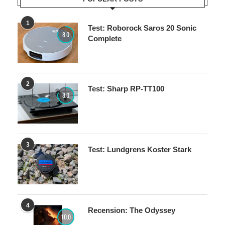
POPULAR POSTS
1
Test: Roborock Saros 20 Sonic
8.0
Complete
2
Test: Sharp RP-TT100
8.0
3
Test: Lundgrens Koster Stark
4
Recension: The Odyssey