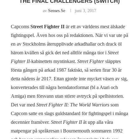
THE FINAL CHALLENGERS (SWITCH)
av
Senses.se
juni 3, 2017
Capcoms
Street Fighter II
är ett av världens mest älskade
fightingspel. Även hos oss på redaktionen. När vi var ute på
en av Stockholms återupplivade arkadhallar och drack öl
härom kvällen så gick det ned alltför många tior i
Street
Fighter II
-kabinettets myntinkast.
Street Fighter
släpptes
första gången på arkad 1987 faktiskt, så serien firar 30 år
detta nådens år 2017. Ettan gjorde inte mycket väsen av sig,
konverterades till några hemdatorformat (bl a Atari och
Amiga) men försvann utan större avtryck på spelhistorien.
Det var med
Street Fighter II: The World Warriors
som
Capcom satte en slags guldstandard för fightingspel i många
decennier framöver.
Street Fighter II
åt upp alla våra
matpengar på språkresan i Bournemouth sommaren 1992