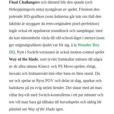
Final Challangers
och därmed blir den sjunde (och
förhoppningsvis sista) nyutgåvan av spelet. Förutom den
polerade HD-grafiken (som åsikterna går isär om ifall den
faktiskt är snyggare än retro-originalets pixel-perfektion)
ingår också ett uppdaterat soundtrack och samplingar, men
du kan närsomhelst växla till old-school-läget i menyn (som
ger originalgrafiken/-ljudet var för sig, á la
Wonder Boy
III
). Nytt i Switch-versionen är också motion-control spelet
Way of the Hado
, som tyvärr framkallar minnen till några
av de allra sämsta Kinect- och PS Move-spelen: rörigt,
inexakt och fruktansvärt trist efter bara en liten stund. Du
ser och spelar ur Ryus POV och delar ut slag, sparkar och
hadokens på en evig ström fiender. Det slutar med att man
viftar hej-vilt med Switch-kontrollerna i ett par minuter och
sen vill man bara gå tillbaka till huvudspelet och aldrig bli
påmind om
Way of the Hado
igen.