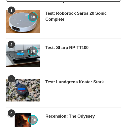
1
Test: Roborock Saros 20 Sonic
8.0
Complete
2
Test: Sharp RP-TT100
8.0
3
Test: Lundgrens Koster Stark
4
Recension: The Odyssey
10.0