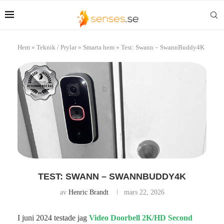
Hem
»
Teknik / Prylar
»
Smarta hem
»
Test: Swann – SwannBuddy4K
TEST: SWANN – SWANNBUDDY4K
av
Henric Brandt
mars 22, 2026
I juni 2024 testade jag
Video Doorbell 2K/HD Second