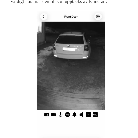
väldigt nära när den till slut upptäcks av kameran.