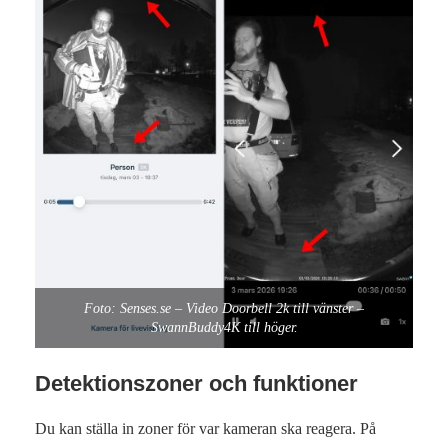
Foto: Senses.se – Video Doorbell 2k till vänster –
SwannBuddy4K till höger.
Detektionszoner och funktioner
Du kan ställa in zoner för var kameran ska reagera. På