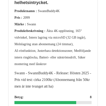
helhetsintrycket.
Produktnamn :
SwannBuddy4K
Pris :
2099
Märke :
Swann
Produktbeskrivning :
Äkta 4K‑upplösning, 165°
vidvinkel, Intern lagring via microSD (32 GB ingår),
Molnlagring utan abonnemang (24 timmar),
AI‑röstfunktion, Justerbara detektionszoner, Medföljande
intern ringklocka, Batteri- eller nätströmsdrift, Säker
montering med låsskruv
Swann - SwannBuddy4K - Release: Hösten 2025 -
Pris vid test: cirka 2100kr (Abonnemang från 50kr
men är inte tvunget att ha)
Betyg:
8