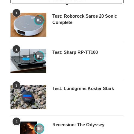
1
Test: Roborock Saros 20 Sonic
8.0
Complete
2
Test: Sharp RP-TT100
8.0
3
Test: Lundgrens Koster Stark
4
Recension: The Odyssey
10.0