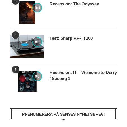
3
Recension: The Odyssey
10.0
4
Test: Sharp RP-TT100
8.0
5
Recension: IT – Welcome to Derry
9.0
/ Säsong 1
PRENUMERERA PÅ SENSES NYHETSBREV!