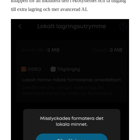
knappen för att inkludera den i ekosystemet och få tillgång
till extra lagring och mer avancerad AI.