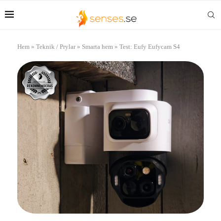
Hem
»
Teknik / Prylar
»
Smarta hem
»
Test: Eufy Eufycam S4