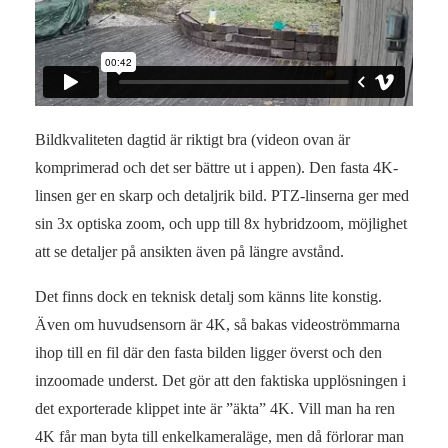
Bildkvaliteten dagtid är riktigt bra (videon ovan är
komprimerad och det ser bättre ut i appen). Den fasta 4K-
linsen ger en skarp och detaljrik bild. PTZ-linserna ger med
sin 3x optiska zoom, och upp till 8x hybridzoom, möjlighet
att se detaljer på ansikten även på längre avstånd.
Det finns dock en teknisk detalj som känns lite konstig.
Även om huvudsensorn är 4K, så bakas videoströmmarna
ihop till en fil där den fasta bilden ligger överst och den
inzoomade underst. Det gör att den faktiska upplösningen i
det exporterade klippet inte är ”äkta” 4K. Vill man ha ren
4K får man byta till enkelkameraläge, men då förlorar man