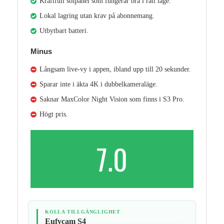
Kraftfull solpanel som fungerar bra i rätt läge.
Lokal lagring utan krav på abonnemang.
Utbytbart batteri.
Minus
Långsam live-vy i appen, ibland upp till 20 sekunder.
Sparar inte i äkta 4K i dubbelkameraläge.
Saknar MaxColor Night Vision som finns i S3 Pro.
Högt pris.
7.0
KOLLA TILLGÄNGLIGHET
Eufycam S4