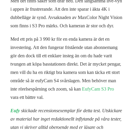
Men det finns saker som drar ned. Den långsamma live-vyn
i appen är frustrerande. Att den inte sparar i äkta 4K i
dubbelläge är synd. Avsaknaden av MaxColor Night Vision
som finns i S3 Pro märks. Och kameran är stor och dyr.
Med ett pris på 3 990 kr för en enda kamera är det en
investering. Att den fungerar fristående utan abonnemang
gör den dock till ett enklare insteg än om du hade varit
tvungen att köpa basstationen direkt. Det är mycket pengar,
men vill du ha en riktigt bra kamera som kan täcka ett stort
område så är eufyCam S4 svårslagen. Men behöver man
inte rörelsespårning och zoom, så kan
EufyCam S3 Pro
vara ett bättre val.
Eufy
skickade recensionsexemplar för detta test. Utskickare
av material har inget redaktionellt inflytande på våra tester,
utan vi skriver alltid oberoende med er läsare och