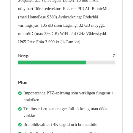
Solpanel: 5,5 W, avtagbar Batteri: 10 000 mAh,
utbytbart Rörelsedetektor: Radar + PIR AI: BionicMind
(med HomeBase S380) Avskräckning: Röda/blå
varningsljus, 105 dB siren Lagring: 32 GB inbyggt,
microSD (max 256 GB) WiFi: 2,4 GHz Väderskydd:
IP65 Pris: Från 3 990 kr (1-Cam kit)
Betyg:
7
Plus
Imponerande PTZ-spårning som verkligen fungerar i
praktiken.
Tre linser i en kamera ger full täckning utan döda
vinklar.
Bra bildkvalitet i 4K dagtid och bra nattbild.