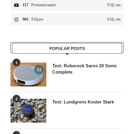
117
Prenumeranter
Följ oss
901
Följare
Följ oss
POPULAR POSTS
1
Test: Roborock Saros 20 Sonic
8.0
Complete
2
Test: Lundgrens Koster Stark