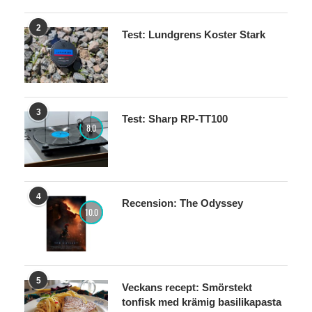
2
Test: Lundgrens Koster Stark
3
Test: Sharp RP-TT100
8.0
4
Recension: The Odyssey
10.0
5
Veckans recept: Smörstekt
tonfisk med krämig basilikapasta