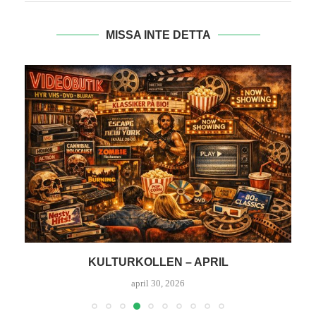
MISSA INTE DETTA
KULTURKOLLEN – APRIL
K
april 30, 2026