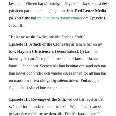
besudlad. Filmen har så otroligt många idiotiska saker så det
går åt ett par timmar att gå igenom dem.
Red Letter Media
på
Y
ouTube
har
tre underbara dokumentärer
om Episode I,
II och III.
”Jar Jar makes the Ewoks look like Fucking Shaft!”
Episode II: Attack of the Clones
tre år senare har en ny
low,
Hayden Christensen
. Denna träbock lyckas med
konststycket att få en publik med enbart fans att skratta
hånfullt åt honom. Scenen när han berättar om sand och när
han ligger och vrider och vänder sig i sängen för att han har
en mardröm är två riktiga lågvattenmärken.
Yodas
Jojo-
fight i slutet ska vi inte ens prata om.
Episode III: Revenge of the Sith,
vid det här laget är det
svårt att fortfarande vara ett stolt Star Wars- fan. Trean ska
ju vara den mörkaste av dem alla. Det här kanske kan bli