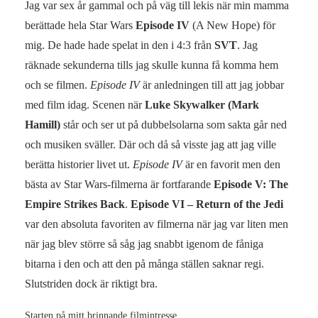
Jag var sex år gammal och på väg till lekis när min mamma
berättade hela Star Wars
Episode IV
(A New Hope) för
mig. De hade hade spelat in den i 4:3 från
SVT
. Jag
räknade sekunderna tills jag skulle kunna få komma hem
och se filmen.
Episode IV
är anledningen till att jag jobbar
med film idag. Scenen när
Luke Skywalker (Mark
Hamill)
står och ser ut på dubbelsolarna som sakta går ned
och musiken sväller. Där och då så visste jag att jag ville
berätta historier livet ut.
Episode IV
är en favorit men den
bästa av Star Wars-filmerna är fortfarande
Episode V: The
Empire Strikes Back
.
Episode VI – Return of the Jedi
var den absoluta favoriten av filmerna när jag var liten men
när jag blev större så såg jag snabbt igenom de fåniga
bitarna i den och att den på många ställen saknar regi.
Slutstriden dock är riktigt bra.
Starten på mitt brinnande filmintresse.