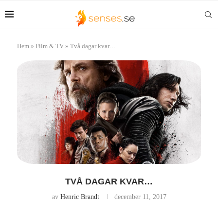
Hem
»
Film & TV
»
Två dagar kvar…
TVÅ DAGAR KVAR…
av
Henric Brandt
december 11, 2017