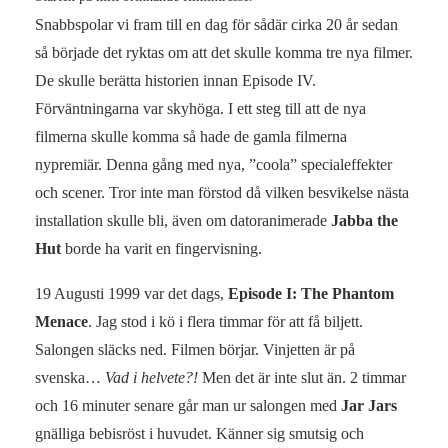
Snabbspolar vi fram till en dag för sådär cirka 20 år sedan
så började det ryktas om att det skulle komma tre nya filmer.
De skulle berätta historien innan Episode IV.
Förväntningarna var skyhöga. I ett steg till att de nya
filmerna skulle komma så hade de gamla filmerna
nypremiär. Denna gång med nya, ”coola” specialeffekter
och scener. Tror inte man förstod då vilken besvikelse nästa
installation skulle bli, även om datoranimerade
Jabba the
Hut
borde ha varit en fingervisning.
19 Augusti 1999 var det dags,
Episode I: The Phantom
Menace
. Jag stod i kö i flera timmar för att få biljett.
Salongen släcks ned. Filmen börjar. Vinjetten är på
svenska…
Vad i helvete?!
Men det är inte slut än. 2 timmar
och 16 minuter senare går man ur salongen med
Jar Jars
gnälliga bebisröst i huvudet. Känner sig smutsig och