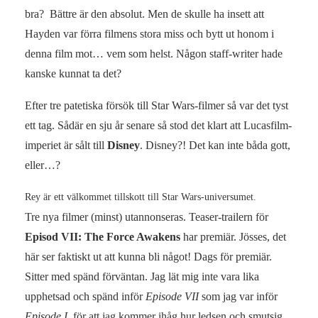
bra? Bättre är den absolut. Men de skulle ha insett att
Hayden var förra filmens stora miss och bytt ut honom i
denna film mot… vem som helst. Någon staff-writer hade
kanske kunnat ta det?
Efter tre patetiska försök till Star Wars-filmer så var det tyst
ett tag. Sådär en sju år senare så stod det klart att Lucasfilm-
imperiet är sålt till
Disney
. Disney?! Det kan inte båda gott,
eller…?
Rey är ett välkommet tillskott till Star Wars-universumet.
Tre nya filmer (minst) utannonseras. Teaser-trailern för
Episod VII: The Force Awakens
har premiär. Jösses, det
här ser faktiskt ut att kunna bli något! Dags för premiär.
Sitter med spänd förväntan. Jag lät mig inte vara lika
upphetsad och spänd inför
Episode VII
som jag var inför
Episode I
, för att jag kommer ihåg hur ledsen och smutsig