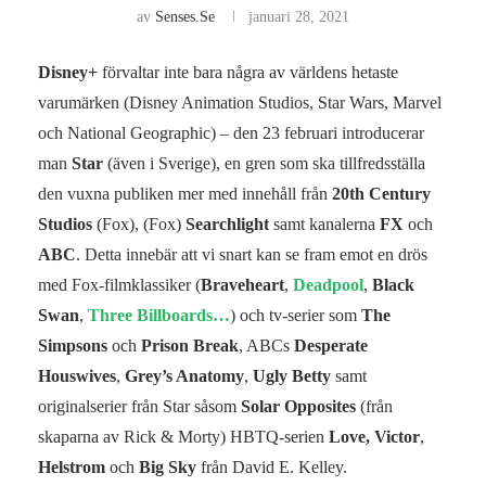
av
Senses.se
januari 28, 2021
Disney+
förvaltar inte bara några av världens hetaste
varumärken (Disney Animation Studios, Star Wars, Marvel
och National Geographic) – den 23 februari introducerar
man
Star
(även i Sverige), en gren som ska tillfredsställa
den vuxna publiken mer med innehåll från
20th Century
Studios
(Fox), (Fox)
Searchlight
samt kanalerna
FX
och
ABC
. Detta innebär att vi snart kan se fram emot en drös
med Fox-filmklassiker (
Braveheart
,
Deadpool
,
Black
Swan
,
Three Billboards…
) och tv-serier som
The
Simpsons
och
Prison Break
, ABCs
Desperate
Houswives
,
Grey’s Anatomy
,
Ugly Betty
samt
originalserier från Star såsom
Solar Opposites
(från
skaparna av Rick & Morty) HBTQ-serien
Love, Victor
,
Helstrom
och
Big Sky
från David E. Kelley.