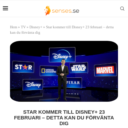
Hem
»
TV
»
Disney+
»
Star kommer till Disney+ 23 februari – detta
kan du förvänta dig
STAR KOMMER TILL DISNEY+ 23
FEBRUARI – DETTA KAN DU FÖRVÄNTA
DIG