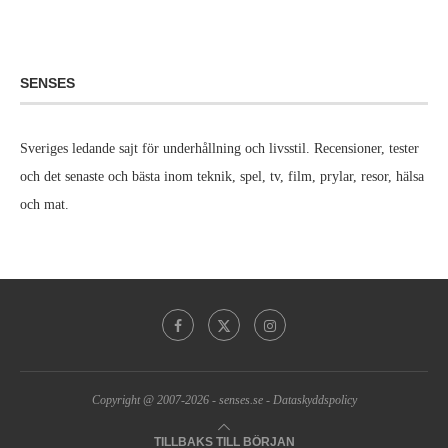
SENSES
Sveriges ledande sajt för underhållning och livsstil. Recensioner, tester
och det senaste och bästa inom teknik, spel, tv, film, prylar, resor, hälsa
och mat.
Copyright @ 2007-2026 -
senses.se
-
Dataskyddspolicy
TILLBAKS TILL BÖRJAN