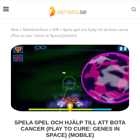
Hem
»
Mobiltelefoner
»
iOS
»
Spela spel och hjälp till att bota cancer
(Play to cure: Genes in Space) (mobile)
SPELA SPEL OCH HJÄLP TILL ATT BOTA
CANCER (PLAY TO CURE: GENES IN
SPACE) (MOBILE)