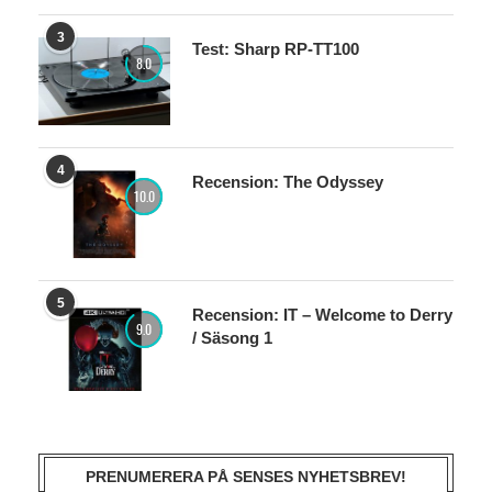
3
Test: Sharp RP-TT100
8.0
4
Recension: The Odyssey
10.0
5
Recension: IT – Welcome to Derry
9.0
/ Säsong 1
PRENUMERERA PÅ SENSES NYHETSBREV!