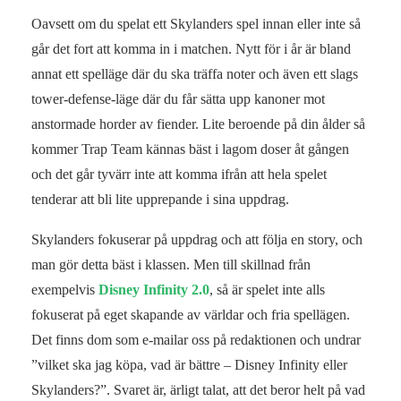
Oavsett om du spelat ett Skylanders spel innan eller inte så
går det fort att komma in i matchen. Nytt för i år är bland
annat ett spelläge där du ska träffa noter och även ett slags
tower-defense-läge där du får sätta upp kanoner mot
anstormade horder av fiender. Lite beroende på din ålder så
kommer Trap Team kännas bäst i lagom doser åt gången
och det går tyvärr inte att komma ifrån att hela spelet
tenderar att bli lite upprepande i sina uppdrag.
Skylanders fokuserar på uppdrag och att följa en story, och
man gör detta bäst i klassen. Men till skillnad från
exempelvis
Disney Infinity 2.0
, så är spelet inte alls
fokuserat på eget skapande av världar och fria spellägen.
Det finns dom som e-mailar oss på redaktionen och undrar
”vilket ska jag köpa, vad är bättre – Disney Infinity eller
Skylanders?”. Svaret är, ärligt talat, att det beror helt på vad