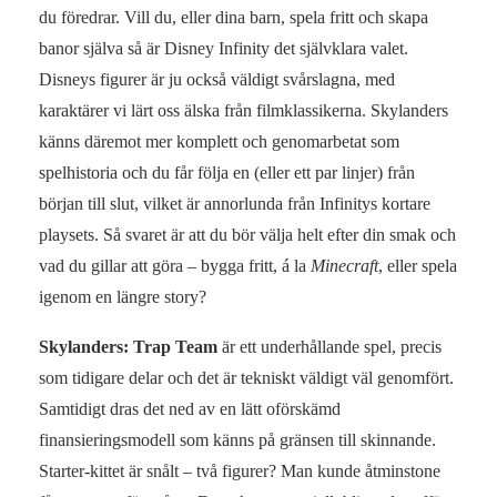
du föredrar. Vill du, eller dina barn, spela fritt och skapa
banor själva så är Disney Infinity det självklara valet.
Disneys figurer är ju också väldigt svårslagna, med
karaktärer vi lärt oss älska från filmklassikerna. Skylanders
känns däremot mer komplett och genomarbetat som
spelhistoria och du får följa en (eller ett par linjer) från
början till slut, vilket är annorlunda från Infinitys kortare
playsets. Så svaret är att du bör välja helt efter din smak och
vad du gillar att göra – bygga fritt, á la
Minecraft
, eller spela
igenom en längre story?
Skylanders: Trap Team
är ett underhållande spel, precis
som tidigare delar och det är tekniskt väldigt väl genomfört.
Samtidigt dras det ned av en lätt oförskämd
finansieringsmodell som känns på gränsen till skinnande.
Starter-kittet är snålt – två figurer? Man kunde åtminstone