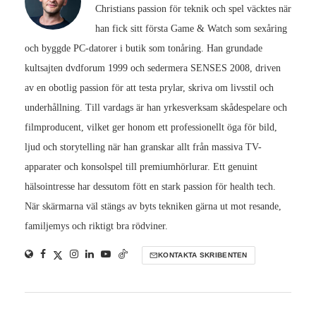
Christians passion för teknik och spel väcktes när
han fick sitt första Game & Watch som sexåring
och byggde PC-datorer i butik som tonåring. Han grundade
kultsajten dvdforum 1999 och sedermera SENSES 2008, driven
av en obotlig passion för att testa prylar, skriva om livsstil och
underhållning. Till vardags är han yrkesverksam skådespelare och
filmproducent, vilket ger honom ett professionellt öga för bild,
ljud och storytelling när han granskar allt från massiva TV-
apparater och konsolspel till premiumhörlurar. Ett genuint
hälsointresse har dessutom fött en stark passion för health tech.
När skärmarna väl stängs av byts tekniken gärna ut mot resande,
familjemys och riktigt bra rödviner.
KONTAKTA SKRIBENTEN