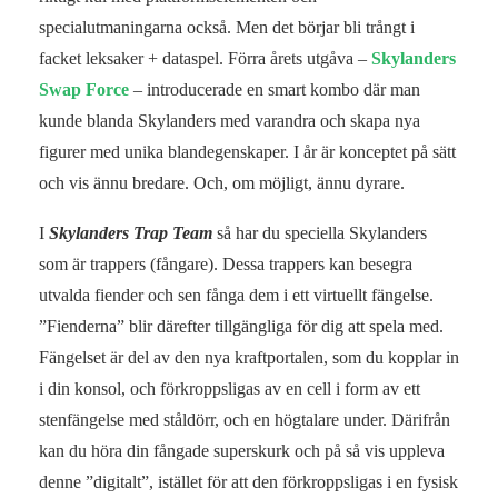
specialutmaningarna också. Men det börjar bli trångt i
facket leksaker + dataspel. Förra årets utgåva –
Skylanders
Swap Force
– introducerade en smart kombo där man
kunde blanda Skylanders med varandra och skapa nya
figurer med unika blandegenskaper. I år är konceptet på sätt
och vis ännu bredare. Och, om möjligt, ännu dyrare.
I
Skylanders Trap Team
så har du speciella Skylanders
som är trappers (fångare). Dessa trappers kan besegra
utvalda fiender och sen fånga dem i ett virtuellt fängelse.
”Fienderna” blir därefter tillgängliga för dig att spela med.
Fängelset är del av den nya kraftportalen, som du kopplar in
i din konsol, och förkroppsligas av en cell i form av ett
stenfängelse med ståldörr, och en högtalare under. Därifrån
kan du höra din fångade superskurk och på så vis uppleva
denne ”digitalt”, istället för att den förkroppsligas i en fysisk