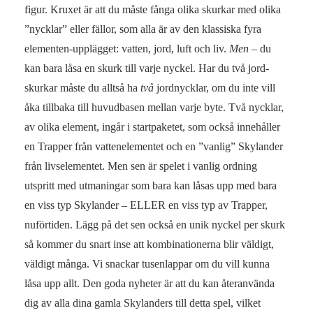
figur. Kruxet är att du måste fånga olika skurkar med olika
”nycklar” eller fällor, som alla är av den klassiska fyra
elementen-upplägget: vatten, jord, luft och liv.
Men
– du
kan bara låsa en skurk till varje nyckel. Har du två jord-
skurkar måste du alltså ha
två
jordnycklar, om du inte vill
åka tillbaka till huvudbasen mellan varje byte. Två nycklar,
av olika element, ingår i startpaketet, som också innehåller
en Trapper från vattenelementet och en ”vanlig” Skylander
från livselementet. Men sen är spelet i vanlig ordning
utspritt med utmaningar som bara kan låsas upp med bara
en viss typ Skylander – ELLER en viss typ av Trapper,
nuförtiden. Lägg på det sen också en unik nyckel per skurk
så kommer du snart inse att kombinationerna blir väldigt,
väldigt många. Vi snackar tusenlappar om du vill kunna
låsa upp allt. Den goda nyheter är att du kan återanvända
dig av alla dina gamla Skylanders till detta spel, vilket