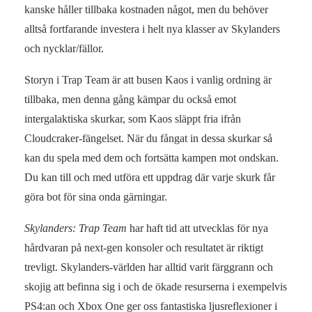
kanske håller tillbaka kostnaden något, men du behöver
alltså fortfarande investera i helt nya klasser av Skylanders
och nycklar/fällor.
Storyn i Trap Team är att busen Kaos i vanlig ordning är
tillbaka, men denna gång kämpar du också emot
intergalaktiska skurkar, som Kaos släppt fria ifrån
Cloudcraker-fängelset. När du fångat in dessa skurkar så
kan du spela med dem och fortsätta kampen mot ondskan.
Du kan till och med utföra ett uppdrag där varje skurk får
göra bot för sina onda gärningar.
Skylanders: Trap Team
har haft tid att utvecklas för nya
hårdvaran på next-gen konsoler och resultatet är riktigt
trevligt. Skylanders-världen har alltid varit färggrann och
skojig att befinna sig i och de ökade resurserna i exempelvis
PS4:an och Xbox One ger oss fantastiska ljusreflexioner i