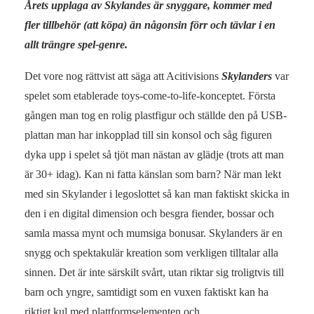
Årets upplaga av Skylandes är snyggare, kommer med
fler tillbehör (att köpa) än någonsin förr och tävlar i en
allt trängre spel-genre.
Det vore nog rättvist att säga att Acitivisions
Skylanders
var
spelet som etablerade toys-come-to-life-konceptet. Första
gången man tog en rolig plastfigur och ställde den på USB-
plattan man har inkopplad till sin konsol och såg figuren
dyka upp i spelet så tjöt man nästan av glädje (trots att man
är 30+ idag). Kan ni fatta känslan som barn? När man lekt
med sin Skylander i legoslottet så kan man faktiskt skicka in
den i en digital dimension och besgra fiender, bossar och
samla massa mynt och mumsiga bonusar. Skylanders är en
snygg och spektakulär kreation som verkligen tilltalar alla
sinnen. Det är inte särskilt svårt, utan riktar sig troligtvis till
barn och yngre, samtidigt som en vuxen faktiskt kan ha
riktigt kul med plattformselementen och