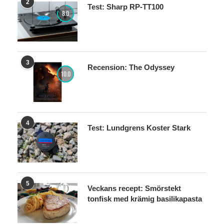
2
Test: Sharp RP-TT100
8.0
3
Recension: The Odyssey
10.0
4
Test: Lundgrens Koster Stark
5
Veckans recept: Smörstekt
tonfisk med krämig basilikapasta