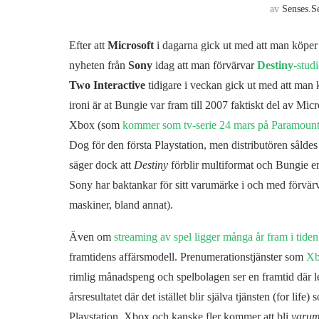
av
Senses.s
Efter att
Microsoft
i dagarna gick ut med att man köpe
nyheten från
Sony
idag att man förvärvar
Destiny
-stud
Two Interactive
tidigare i veckan gick ut med att man
ironi är at Bungie var fram till 2007 faktiskt del av Mic
Xbox (som
kommer som tv-serie 24 mars på Paramoun
Dog för den första Playstation, men distributören såldes
säger dock att
Destiny
förblir multiformat och Bungie en 
Sony har baktankar för sitt varumärke i och med förvär
maskiner, bland annat).
Även om
streaming av spel ligger många år fram i tiden
framtidens affärsmodell. Prenumerationstjänster som
Xb
rimlig månadspeng och spelbolagen ser en framtid där 
årsresultatet där det istället blir själva tjänsten (for life
Playstation, Xbox och kanske fler kommer att bli
varum