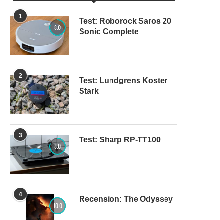
1
Test: Roborock Saros 20
8.0
Sonic Complete
2
Test: Lundgrens Koster
Stark
3
Test: Sharp RP-TT100
8.0
4
Recension: The Odyssey
10.0