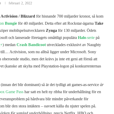
e
februari 2, 2022
r
Activision / Blizzard
för hisnande 700 miljarder kronor, så kom
ion
Bungie
för 40 miljarder. Detta efter att Rockstar-ägarna
Take
 köper mobilspelsutvecklaren
Zynga
för 130 miljarder. Ödets
rosoft och lanserade företagets omåttligt populära
Halo
-serie
på
t+
) medan
Crash Bandicoot
utvecklades exklusivt av Naughty
 till… Activision, som nu alltså ligger under Microsoft. Sony
oberoende studio, men det krävs ju inte ett geni att förstå att
vet (kanske att skylta med Playstation-logon på konkurrenternas
(innan det blir dominant) så är det tydligt att games-as-service
är
ox Game Pass
har satt en helt ny ribba för underhållning för en
leveransproblem på hårdvara blir mindre påverkande för
) som blir den stora intäkten – oavsett källa du njuter spelen på.
ärken för samlad underhållning
, precis Netflix, HBO och