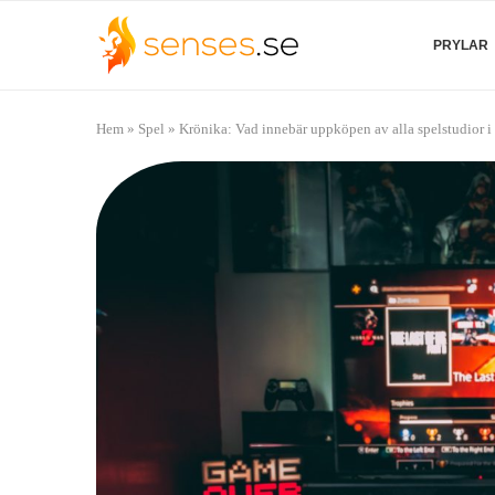
PRYLAR
Hem
»
Spel
»
Krönika: Vad innebär uppköpen av alla spelstudior i