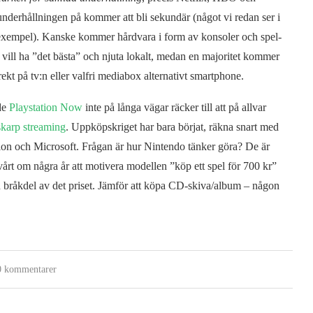
nderhållningen på kommer att bli sekundär (något vi redan ser i
ill exempel). Kanske kommer hårdvara i form av konsoler och spel-
 vill ha ”det bästa” och njuta lokalt, medan en majoritet kommer
ekt på tv:n eller valfri mediabox alternativt smartphone.
de
Playstation Now
inte på långa vägar räcker till att på allvar
skarp streaming
. Uppköpskriget har bara börjat, räkna snart med
tion och Microsoft. Frågan är hur Nintendo tänker göra? De är
svårt om några år att motivera modellen ”köp ett spel för 700 kr”
 bråkdel av det priset. Jämför att köpa CD-skiva/album – någon
0 kommentarer