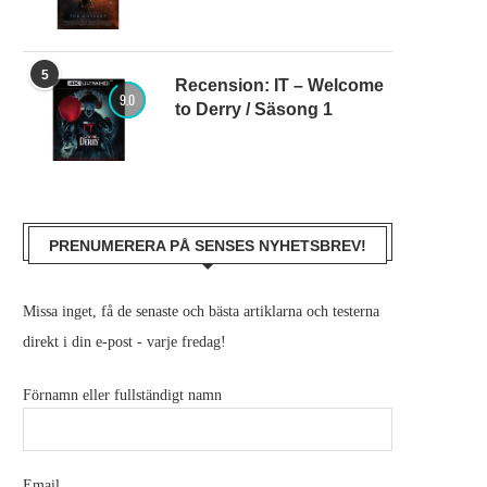
5
Recension: IT – Welcome
9.0
to Derry / Säsong 1
PRENUMERERA PÅ SENSES NYHETSBREV!
Missa inget, få de senaste och bästa artiklarna och testerna
direkt i din e-post - varje fredag!
Förnamn eller fullständigt namn
Email