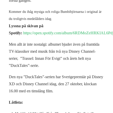
första gången.
Kommer du ihåg mysiga och roliga Bumbibjörnarna i original är
du troligtvis medelålders idag.
Lyssna på skivan på
Spotify:
https://open.spotify.com/album/6RDMoZeHRKIAL6Pdj
Men allt är inte nostalgi: albumet bjuder även på framtida
TV-klassiker med musik från två nya Disney Channel-
serier, ”Trassel: Innan För Evigt” och årets helt nya
”DuckTales”-serie.
Den nya ”DuckTales”-serien har Sverigepremiär på Disney
XD och Disney Channel idag, den 27 oktober, klockan
16.00 med en timslång film.
Låtlista: