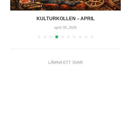
KRÖNIKA: VIDEOVÅLDSVÄRSTINGARNA SLÅR
TILL IGEN – DEL II
april 22, 2026
LÄMNA ETT SVAR