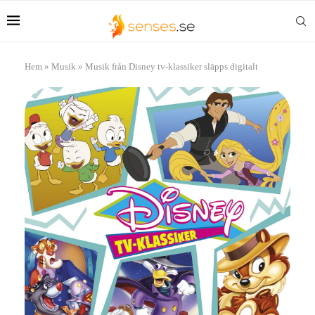
Hem
»
Musik
»
Musik från Disney tv-klassiker släpps digitalt