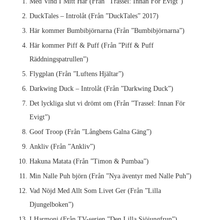
Med Vind I Mitt Hår (Från ”Trassel: Innan För Evigt”)
DuckTales – Introlåt (Från ”DuckTales” 2017)
Här kommer Bumbibjörnarna (Från ”Bumbibjörnarna”)
Här kommer Piff & Puff (Från ”Piff & Puff
Räddningspatrullen”)
Flygplan (Från ”Luftens Hjältar”)
Darkwing Duck – Introlåt (Från ”Darkwing Duck”)
Det lyckliga slut vi drömt om (Från ”Trassel: Innan För
Evigt”)
Goof Troop (Från ”Långbens Galna Gäng”)
Ankliv (Från ”Ankliv”)
Hakuna Matata (Från ”Timon & Pumbaa”)
Min Nalle Puh björn (Från ”Nya äventyr med Nalle Puh”)
Vad Nöjd Med Allt Som Livet Ger (Från ”Lilla
Djungelboken”)
I Harmoni (Från TV-serien ”Den Lilla Sjöjungfrun”)