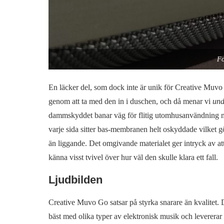
Fo
En läcker del, som dock inte är unik för Creative Muvo G
genom att ta med den in i duschen, och då menar vi
un
dammskyddet banar väg för flitig utomhusanvändning me
varje sida sitter bas-membranen helt oskyddade vilket g
än liggande. Det omgivande materialet ger intryck av att
känna visst tvivel över hur väl den skulle klara ett fall.
Ljudbilden
Creative Muvo Go satsar på styrka snarare än kvalitet. D
bäst med olika typer av elektronisk musik och levererar 