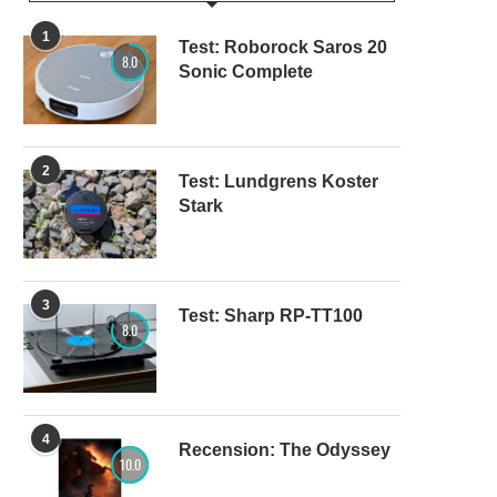
1
Test: Roborock Saros 20
8.0
Sonic Complete
2
Test: Lundgrens Koster
Stark
3
Test: Sharp RP-TT100
8.0
4
Recension: The Odyssey
10.0