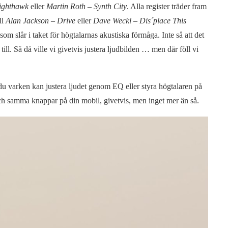
ighthawk
eller
Martin Roth – Synth City
. Alla register träder fram
ll
Alan Jackson – Drive
eller
Dave Weckl – Dis´place This
om slår i taket för högtalarnas akustiska förmåga. Inte så att det
 till. Så då ville vi givetvis justera ljudbilden … men där föll vi
du varken kan justera ljudet genom EQ eller styra högtalaren på
h samma knappar på din mobil, givetvis, men inget mer än så.