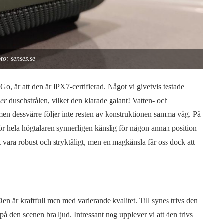
to: senses.se
o, är att den är IPX7-certifierad. Något vi givetvis testade
der
duschstrålen, vilket den klarade galant! Vatten- och
n dessvärre följer inte resten av konstruktionen samma väg. På
ör hela högtalaren synnerligen känslig för någon annan position
 vara robust och stryktåligt, men en magkänsla får oss dock att
en är kraftfull men med varierande kvalitet. Till synes trivs den
på den scenen bra ljud. Intressant nog upplever vi att den trivs