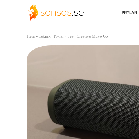
PRYLAR
Hem
»
Teknik / Prylar
»
Test: Creative Muvo Go