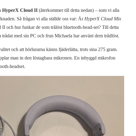
en
HyperX Cloud II
(återkommer till detta nedan) – som vi alla
naden. Så frågan vi alla ställde oss var: Är
HyperX Cloud Mix
II och hur funkar de som trålöst bluetooth-head-set? Till detta
 trådat med sin PC och frun Michaela har använt dem trådlöst.
alitet och att hörlurarna känns fjäderlätta, trots sina 275 gram.
 kopplar man in den löstagbara mikronen. En inbyggd mikrofon
ooth-headset.