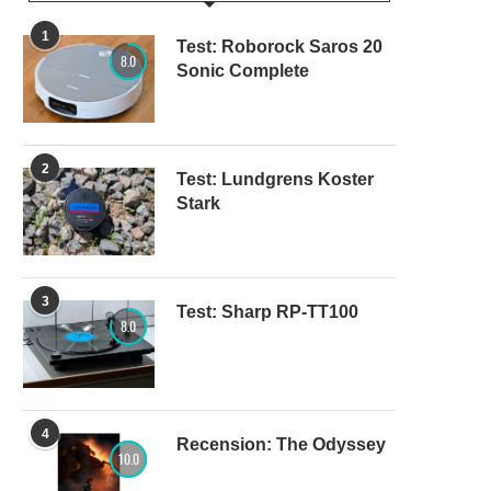
1
Test: Roborock Saros 20
8.0
Sonic Complete
2
Test: Lundgrens Koster
Stark
3
Test: Sharp RP-TT100
8.0
4
Recension: The Odyssey
10.0