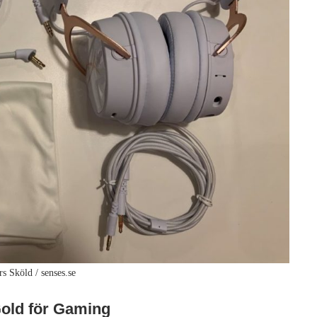
rs Sköld / senses.se
Gold för Gaming