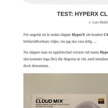
TEST: HYPERX C
av
Lars Sköld
För ungefär ett år sedan släppte
HyperX
sitt headset
Cl
hörlurstillverkare väljer, om jag ska vara ärlig….
Nu släpper man en uppfräschad version vid namn
Hype
slut kommer inga fler) där färgerna är vitt, med metalla
dock densamma.