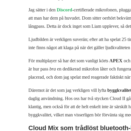
Jag sätter i den
Discord
-certifierade mikrofonen, plug
att man har dem på huvudet. Dom sitter oerhört bekvämt, 
långpass. Detta är dock inget som Liam upplever, så det
Ljudbilden är verkligen suverän; efter att ha spelat 25 
inte finns något att klaga på när det gäller ljudkvalitete
För multiplayer så har det som vanligt körts
APEX
oc
är hur pass
bra
en dedikerad mikrofon låter och fungerar
placerad, och dom jag spelat med reagerade faktiskt när j
Däremot är det som jag verkligen vill lyfta
byggkvalite
daglig användning. Hos oss har två stycken Cloud II gått
klantig, men också för att de helt enkelt inte är särskilt 
byggkvalitet, vilket man visserligen bör förvänta sig me
Cloud Mix som trådlöst bluetooth