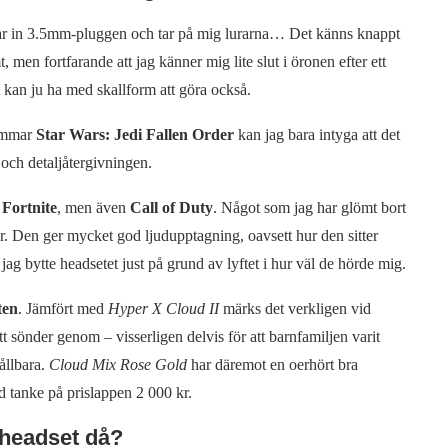
gar in 3.5mm-pluggen och tar på mig lurarna… Det känns knappt
men fortfarande att jag känner mig lite slut i öronen efter ett
 kan ju ha med skallform att göra också.
timmar
Star Wars: Jedi Fallen Order
kan jag bara intyga att det
n och detaljåtergivningen.
h
Fortnite
, men även
Call of Duty
. Något som jag har glömt bort
. Den ger mycket god ljudupptagning, oavsett hur den sitter
ag bytte headsetet just på grund av lyftet i hur väl de hörde mig.
ten
. Jämfört med
Hyper X Cloud II
märks det verkligen vid
 sönder genom – visserligen delvis för att barnfamiljen varit
hållbara.
Cloud Mix Rose Gold
har däremot en oerhört bra
d tanke på prislappen 2 000 kr.
-headset då?