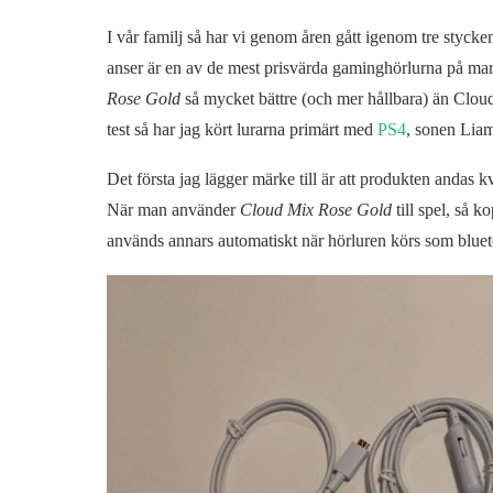
I vår familj så har vi genom åren gått igenom tre styck
anser är en av de mest prisvärda gaminghörlurna på mark
Rose Gold
så mycket bättre (och mer hållbara) än Cloud 
test så har jag kört lurarna primärt med
PS4
, sonen Liam
Det första jag lägger märke till är att produkten andas kv
När man använder
Cloud Mix Rose Gold
till spel, så
används annars automatiskt när hörluren körs som bluet