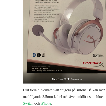
Foto: Lars Sköld / senses.se
Likt flera tillverkare valt att göra på sistone, så ka
medföljande 3.5mm-kabel och även trådlöst som bluetoo
Switch
och
iPhone
.