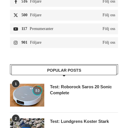
516
Följare
Följ oss
500
Följare
Följ oss
117
Prenumeranter
Följ oss
901
Följare
Följ oss
POPULAR POSTS
1
Test: Roborock Saros 20 Sonic
8.0
Complete
2
Test: Lundgrens Koster Stark