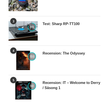
3
Test: Sharp RP-TT100
8.0
4
Recension: The Odyssey
10.0
5
Recension: IT – Welcome to Derry
9.0
/ Säsong 1