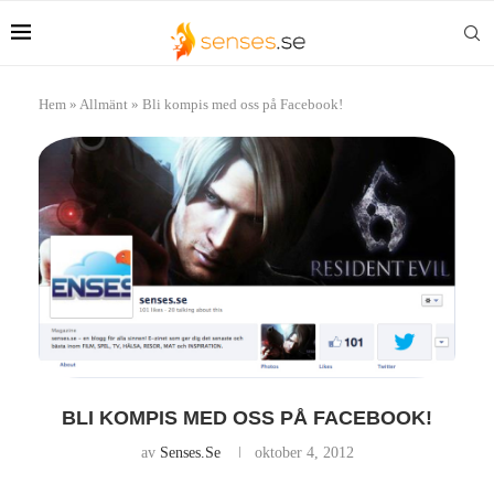
Hem
»
Allmänt
»
Bli kompis med oss på Facebook!
BLI KOMPIS MED OSS PÅ FACEBOOK!
av
Senses.se
oktober 4, 2012