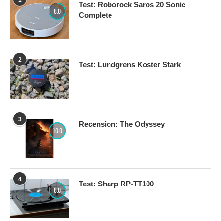
Test: Roborock Saros 20 Sonic
8.0
Complete
2
Test: Lundgrens Koster Stark
3
Recension: The Odyssey
10.0
4
Test: Sharp RP-TT100
8.0