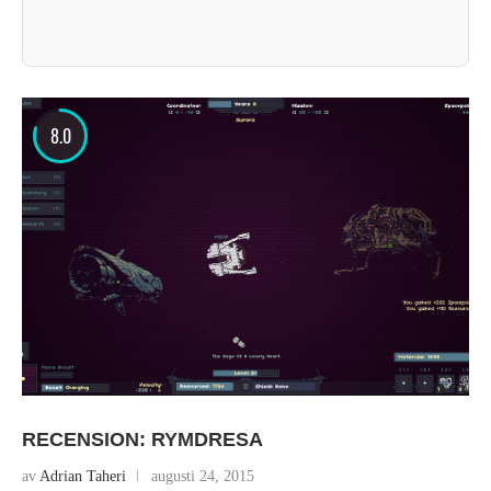
8.0
RECENSION: RYMDRESA
av
Adrian Taheri
augusti 24, 2015