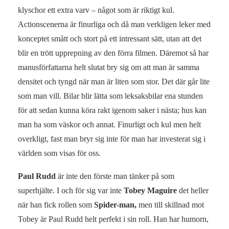
klyschor ett extra varv – något som är riktigt kul.
Actionscenerna är finurliga och då man verkligen leker med
konceptet smått och stort på ett intressant sätt, utan att det
blir en trött upprepning av den förra filmen. Däremot så har
manusförfattarna helt slutat bry sig om att man är samma
densitet och tyngd när man är liten som stor. Det där går lite
som man vill. Bilar blir lätta som leksaksbilar ena stunden
för att sedan kunna köra rakt igenom saker i nästa; hus kan
man ha som väskor och annat. Finurligt och kul men helt
overkligt, fast man bryr sig inte för man har investerat sig i
världen som visas för oss.
Paul Rudd
är inte den förste man tänker på som
superhjälte. I och för sig var inte
Tobey Maguire
det heller
när han fick rollen som
Spider-man,
men till skillnad mot
Tobey är Paul Rudd helt perfekt i sin roll. Han har humorn,