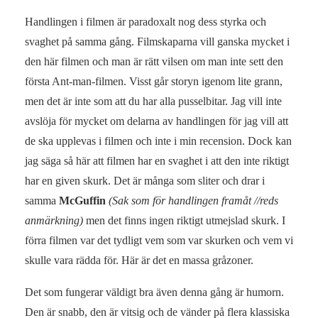
Handlingen i filmen är paradoxalt nog dess styrka och
svaghet på samma gång. Filmskaparna vill ganska mycket i
den här filmen och man är rätt vilsen om man inte sett den
första Ant-man-filmen. Visst går storyn igenom lite grann,
men det är inte som att du har alla pusselbitar. Jag vill inte
avslöja för mycket om delarna av handlingen för jag vill att
de ska upplevas i filmen och inte i min recension. Dock kan
jag säga så här att filmen har en svaghet i att den inte riktigt
har en given skurk. Det är många som sliter och drar i
samma
McGuffin
(Sak som för handlingen framåt //reds
anmärkning)
men det finns ingen riktigt utmejslad skurk. I
förra filmen var det tydligt vem som var skurken och vem vi
skulle vara rädda för. Här är det en massa gråzoner.
Det som fungerar väldigt bra även denna gång är humorn.
Den är snabb, den är vitsig och de vänder på flera klassiska