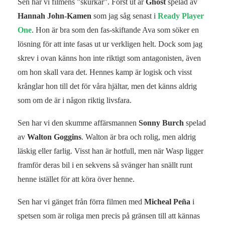
Sen har vi filmens ”skurkar”. Först ut är
Ghost
spelad av
Hannah John-Kamen
som jag såg senast i
Ready Player
One
. Hon är bra som den fas-skiftande Ava som söker en
lösning för att inte fasas ut ur verkligen helt. Dock som jag
skrev i ovan känns hon inte riktigt som antagonisten, även
om hon skall vara det. Hennes kamp är logisk och visst
krånglar hon till det för våra hjältar, men det känns aldrig
som om de är i någon riktig livsfara.
Sen har vi den skumme affärsmannen
Sonny Burch
spelad
av
Walton Goggins
. Walton är bra och rolig, men aldrig
läskig eller farlig. Visst han är hotfull, men när Wasp ligger
framför deras bil i en sekvens så svänger han snällt runt
henne istället för att köra över henne.
Sen har vi gänget från förra filmen med
Micheal Peña
i
spetsen som är roliga men precis på gränsen till att kännas