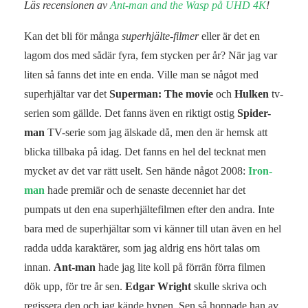
Läs recensionen av
Ant-man and the Wasp på UHD 4K
!
Kan det bli för många
superhjälte-filmer
eller är det en
lagom dos med sådär fyra, fem stycken per år? När jag var
liten så fanns det inte en enda. Ville man se något med
superhjältar var det
Superman: The movie
och
Hulken
tv-
serien som gällde. Det fanns även en riktigt ostig
Spider-
man
TV-serie som jag älskade då, men den är hemsk att
blicka tillbaka på idag. Det fanns en hel del tecknat men
mycket av det var rätt uselt. Sen hände något 2008:
Iron-
man
hade premiär och de senaste decenniet har det
pumpats ut den ena superhjältefilmen efter den andra. Inte
bara med de superhjältar som vi känner till utan även en hel
radda udda karaktärer, som jag aldrig ens hört talas om
innan.
Ant-man
hade jag lite koll på förrän förra filmen
dök upp, för tre år sen.
Edgar Wright
skulle skriva och
regissera den och jag kände hypen. Sen så hoppade han av