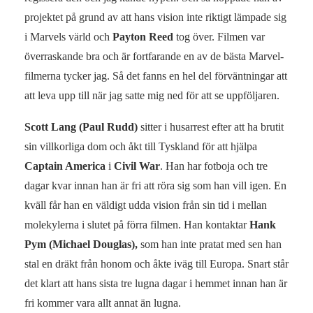
projektet på grund av att hans vision inte riktigt lämpade sig
i Marvels värld och
Payton Reed
tog över. Filmen var
överraskande bra och är fortfarande en av de bästa Marvel-
filmerna tycker jag. Så det fanns en hel del förväntningar att
att leva upp till när jag satte mig ned för att se uppföljaren.
Scott Lang (Paul Rudd)
sitter i husarrest efter att ha brutit
sin villkorliga dom och åkt till Tyskland för att hjälpa
Captain America
i
Civil War
. Han har fotboja och tre
dagar kvar innan han är fri att röra sig som han vill igen. En
kväll får han en väldigt udda vision från sin tid i mellan
molekylerna i slutet på förra filmen. Han kontaktar
Hank
Pym (Michael Douglas),
som han inte pratat med sen han
stal en dräkt från honom och åkte iväg till Europa. Snart står
det klart att hans sista tre lugna dagar i hemmet innan han är
fri kommer vara allt annat än lugna.