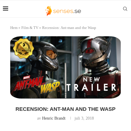
Hem
»
Film & TV
»
Recension: Ant-man and the Wasp
RECENSION: ANT-MAN AND THE WASP
av
Henric Brandt
juli 3, 2018