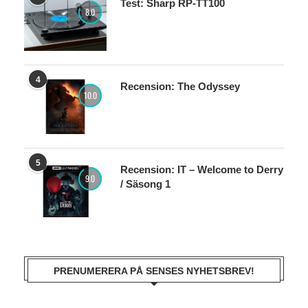
Test: Sharp RP-TT100
8.0
4
Recension: The Odyssey
10.0
5
Recension: IT – Welcome to Derry
9.0
/ Säsong 1
PRENUMERERA PÅ SENSES NYHETSBREV!