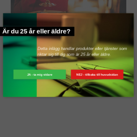
Är du 25 år eller äldre?
VIN: EN SMAK AV ITALIEN TILL JUL- OCH...
december 22, 2024
Detta inlägg handlar produkter eller tjänster som
riktar sig till dig som är 25 år eller äldre.
JA - ta mig vidare
NEJ - tillbaka till huvudsidan
LÄMNA ETT SVAR