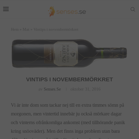
Hem
»
Mat
»
Vintips i novembermörkret
VINTIPS I NOVEMBERMÖRKRET
av
Senses.se
oktober 31, 2016
Vi är inte dom som tackar nej till en extra timmes sömn på
morgonen, men vintertid innebär ju också mörkare dagar
och vinterns ofrånkomliga ankomst (med tillhörande panik
kring snöoväder). Men det finns inga problem utan bara