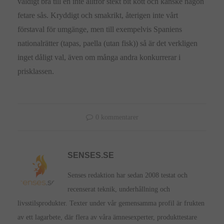
väldigt bra till en inte alltför stekt bit kött och kanske någon
fetare sås. Kryddigt och smakrikt, återigen inte vårt
förstaval för umgänge, men till exempelvis Spaniens
nationalrätter (tapas, paella (utan fisk)) så är det verkligen
inget dåligt val, även om många andra konkurrerar i
prisklassen.
0 kommentarer
SENSES.SE
Senses redaktion har sedan 2008 testat och
recenserat teknik, underhållning och
livsstilsprodukter. Texter under vår gemensamma profil är frukten
av ett lagarbete, där flera av våra ämnesexperter, produkttestare