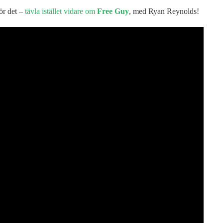
ör det –
tävla istället vidare om
Free Guy
, med Ryan Reynolds!