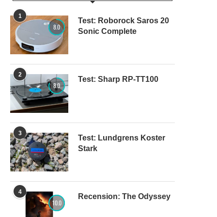
1
Test: Roborock Saros 20
8.0
Sonic Complete
2
Test: Sharp RP-TT100
8.0
3
Test: Lundgrens Koster
Stark
4
Recension: The Odyssey
10.0