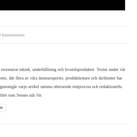
0 kommentarer
 recenserat teknik, underhållning och livsstilsprodukter. Texter under vår
ete, där flera av våra ämnesexperter, produkttestare och skribenter har
 genomgår varje artikel samma oberoende testprocess och redaktionella
litet som Senses står för.
EN