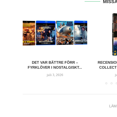
MISSA
DET VAR BÄTTRE FÖRR –
RECENSION:
FYRKLÖVER I NOSTALGISKT...
COLLECTION
juli 3, 2026
juni
LÄM