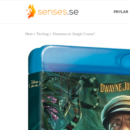
PRYLAR
Hem
»
Tävling
»
Vinnarna av Jungle Cruise!