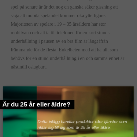
spel på senare år är det nog en ganska säker gissning att
säga att mobila spelandet kommer öka ytterligare.
Majoriteten av spelare i 19 – 35 årsåldern har stor
mobilvana och att ta till telefonen för en kort stunds
underhållning i pausen av en bra film är långt ifrån
främmande för de flesta. Enkelheten med att ha allt som
behövs för en stund underhållning i en och samma enhet är
nästintill oslagbart.
0 kommentarer
Är du 25 år eller äldre?
SENSES.SE
Detta inlägg handlar produkter eller tjänster som
riktar sig till dig som är 25 år eller äldre.
Senses redaktion har sedan 2008 testat och