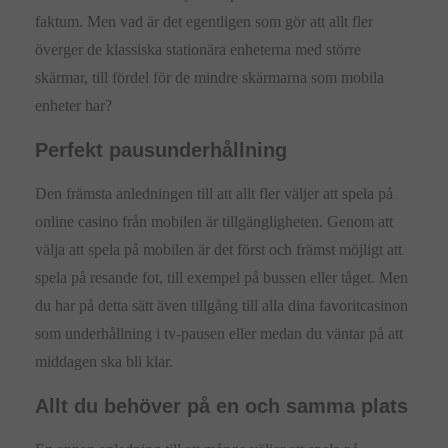
faktum. Men vad är det egentligen som gör att allt fler
överger de klassiska stationära enheterna med större
skärmar, till fördel för de mindre skärmarna som mobila
enheter har?
Perfekt pausunderhållning
Den främsta anledningen till att allt fler väljer att spela på
online casino från mobilen är tillgängligheten. Genom att
välja att spela på mobilen är det först och främst möjligt att
spela på resande fot, till exempel på bussen eller tåget. Men
du har på detta sätt även tillgång till alla dina favoritcasinon
som underhållning i tv-pausen eller medan du väntar på att
middagen ska bli klar.
Allt du behöver på en och samma plats