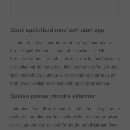
Stort spelutbud med och utan app
I samband med att smartphones dök upp på marknaden
började speltillverkare skapa mobila casinospel. Till en
början var utbudet av mobilslots dock mycket begränsat och
inte sällan var du tvungen att ladda ner en app för att kunna
spela på mobilen. Numera går nästan alla spel att spela på
mobilen och sällan krävs nedladdning av programvara.
Spelen passar mindre skärmar
I takt med att en allt större majoritet väljer att spela på online
casino via mobilen har flera spelutvecklare dessutom satsat
mer på att optimera sin spel för mindre mobilskärmar. Detta