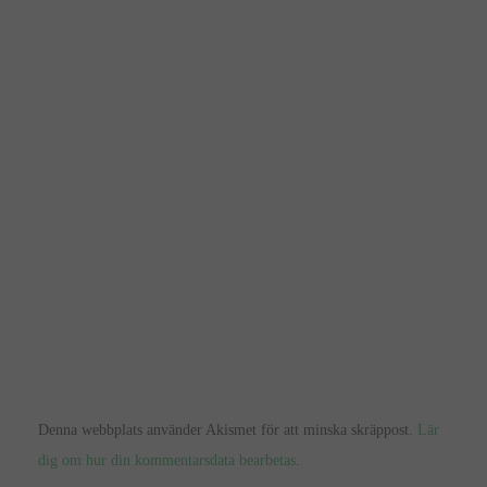
Denna webbplats använder Akismet för att minska skräppost.
Lär
dig om hur din kommentarsdata bearbetas
.