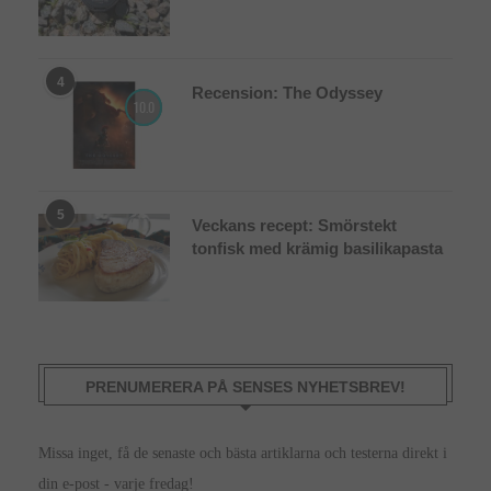
4
Recension: The Odyssey
10.0
5
Veckans recept: Smörstekt
tonfisk med krämig basilikapasta
PRENUMERERA PÅ SENSES NYHETSBREV!
Missa inget, få de senaste och bästa artiklarna och testerna direkt i
din e-post - varje fredag!