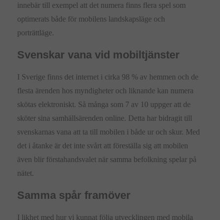
innebär till exempel att det numera finns flera spel som
optimerats både för mobilens landskapsläge och
porträttläge.
Svenskar vana vid mobiltjänster
I Sverige finns det internet i cirka 98 % av hemmen och de
flesta ärenden hos myndigheter och liknande kan numera
skötas elektroniskt. Så många som 7 av 10 uppger att de
sköter sina samhällsärenden online. Detta har bidragit till
svenskarnas vana att ta till mobilen i både ur och skur. Med
det i åtanke är det inte svårt att föreställa sig att mobilen
även blir förstahandsvalet när samma befolkning spelar på
nätet.
Samma spår framöver
I likhet med hur vi kunnat följa utvecklingen med mobila