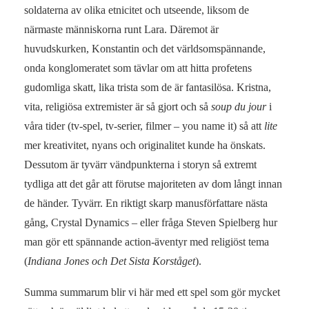
soldaterna av olika etnicitet och utseende, liksom de
närmaste människorna runt Lara. Däremot är
huvudskurken, Konstantin och det världsomspännande,
onda konglomeratet som tävlar om att hitta profetens
gudomliga skatt, lika trista som de är fantasilösa. Kristna,
vita, religiösa extremister är så gjort och så
soup du jour
i
våra tider (tv-spel, tv-serier, filmer – you name it) så att
lite
mer kreativitet, nyans och originalitet kunde ha önskats.
Dessutom är tyvärr vändpunkterna i storyn så extremt
tydliga att det går att förutse majoriteten av dom långt innan
de händer. Tyvärr. En riktigt skarp manusförfattare nästa
gång, Crystal Dynamics – eller fråga Steven Spielberg hur
man gör ett spännande action-äventyr med religiöst tema
(
Indiana Jones och Det Sista Korståget
).
Summa summarum blir vi här med ett spel som gör mycket