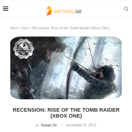
Hem
»
Spel
»
Recension: Rise of the Tomb Raider (Xbox One)
RECENSION: RISE OF THE TOMB RAIDER
(XBOX ONE)
av
Senses.se
november 9, 2015