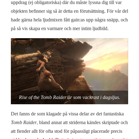
uppdrag (ej obligatoriska) där du måste lyssna dig till var
objekten befinner sig så är detta en förutsättning. För vår del
hade gärna hela ljudmixen fått gain:as upp några snäpp, och
på så vis skapa en varmare och mer intim ljudbild.
Rise of the Tomb Raider är som vackrast i dagsljus.
Det fanns de som klagade på vissa delar av det fantastiska
Tomb Raider
, bland annat att striderna kändes skriptade och
att fiender allt för ofta stod för påpassligt placerade precis