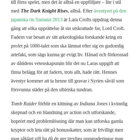
till förra spelet, men det är alltså en uppföljare – lite i stil
med
The Dark Knight Rises
, alltså. Efter
äventyret på den
japanska ön Yamatai 2013
är Lara Crofts uppdrag denna
gång att söka upprättelse åt sin utskrattade far, Lord Croft.
Fadern var besatt av sitt arkeologiska forskande kring en
profet på 1000-talet som ska lämnat efter sig en gudomlig
artefakt, som sägs kunna ge evigt liv. Hånad och förkrossad
av dåtidens vetenskapsmän blir det nu Laras uppgift att
finna belägg för att fadern, trots allt, hade rätt. Hennes
äventyr kommer att ta henne till gravar i Syrien såväl som
försvunna städer på den sibiriska tundran.
Tomb Raider
förblir en kittning av
Indiana Jones
i kvinnlig
skepnad och en blandning av action och utforskande,
hoprört med problemlösning där man kan utforska gamla
kryptor och leta rätt på bonusskatter, som är frivilligt men
man såklart vill ha då de ger trevliga uppgraderingar man