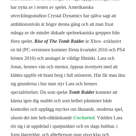
har nytta av i resten av spelet. Amerikanska
utvecklingsstudion Crystal Dynamics har själva sagt att
ambitionsnivån är högre denna gång och att man fixat
många av de mindre älskade spelmekaniska greppen från
förra spelet.
Rise of The Tomb Raider
är Xbox -exklusivt
en tid (PC-versionen kommer första kvartalet 2016 och PS4
hösten 2016) och anslaget är väldigt filmiskt. Lara och
Jonas, hennes vän och mentor, öppnar äventyret med att
klättra uppför ett brant berg i full snöstorm. Här får man lära
sig grunderna i hur man styr Lara och hennes
specialrörelser. Du som spelat
Tomb Raider
kommer att
känna igen dig snabbt och som helhet påminner både
kontroller och upplägg mycket om liknande, moderna spel,
såsom det inte helt-oliktänkande
Uncharted
. Världen Lara
rör sig i är uppdelad i sparpunkter och en slags hubbar, i
form lägereldar, och allteftersom man utvecklas och