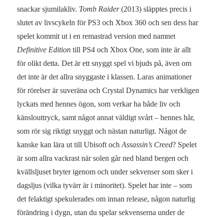
snackar sjumilakliv.
Tomb Raider
(2013) släpptes precis i
slutet av livscykeln för PS3 och Xbox 360 och sen dess har
spelet kommit ut i en remastrad version med namnet
Definitive Edition
till PS4 och Xbox One, som inte är allt
för olikt detta. Det är ett snyggt spel vi bjuds på, även om
det inte är det allra snyggaste i klassen. Laras animationer
för rörelser är suveräna och Crystal Dynamics har verkligen
lyckats med hennes ögon, som verkar ha både liv och
känslouttryck, samt något annat väldigt svårt – hennes hår,
som rör sig riktigt snyggt och nästan naturligt. Något de
kanske kan lära ut till Ubisoft och
Assassin’s Creed
? Spelet
är som allra vackrast när solen går ned bland bergen och
kvällsljuset bryter igenom och under sekvenser som sker i
dagsljus (vilka tyvärr är i minoritet). Spelet har inte – som
det felaktigt spekulerades om innan release, någon naturlig
förändring i dygn, utan du spelar sekvenserna under de