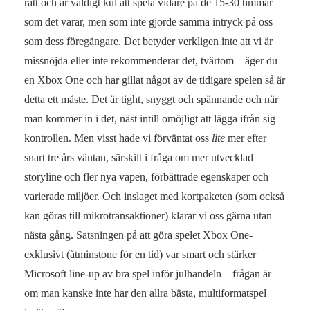
rätt och är väldigt kul att spela vidare på de 15-30 timmar
som det varar, men som inte gjorde samma intryck på oss
som dess föregångare. Det betyder verkligen inte att vi är
missnöjda eller inte rekommenderar det, tvärtom – äger du
en Xbox One och har gillat något av de tidigare spelen så är
detta ett måste. Det är tight, snyggt och spännande och när
man kommer in i det, näst intill omöjligt att lägga ifrån sig
kontrollen. Men visst hade vi förväntat oss
lite
mer efter
snart tre års väntan, särskilt i fråga om mer utvecklad
storyline och fler nya vapen, förbättrade egenskaper och
varierade miljöer. Och inslaget med kortpaketen (som också
kan göras till mikrotransaktioner) klarar vi oss gärna utan
nästa gång. Satsningen på att göra spelet Xbox One-
exklusivt (åtminstone för en tid) var smart och stärker
Microsoft line-up av bra spel inför julhandeln – frågan är
om man kanske inte har den allra bästa, multiformatspel