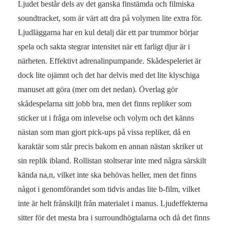
Ljudet består dels av det ganska finstämda och filmiska
soundtracket, som är värt att dra på volymen lite extra för.
Ljudläggarna har en kul detalj där ett par trummor börjar
spela och sakta stegrar intensitet när ett farligt djur är i
närheten. Effektivt adrenalinpumpande. Skådespeleriet är
dock lite ojämnt och det har delvis med det lite klyschiga
manuset att göra (mer om det nedan). Överlag gör
skådespelarna sitt jobb bra, men det finns repliker som
sticker ut i fråga om inlevelse och volym och det känns
nästan som man gjort pick-ups på vissa repliker, då en
karaktär som står precis bakom en annan nästan skriker ut
sin replik ibland. Rollistan stoltserar inte med några särskilt
kända na,n, vilket inte ska behövas heller, men det finns
något i genomförandet som tidvis andas lite b-film, vilket
inte är helt frånskiljt från materialet i manus. Ljudeffekterna
sitter för det mesta bra i surroundhögtalarna och då det finns