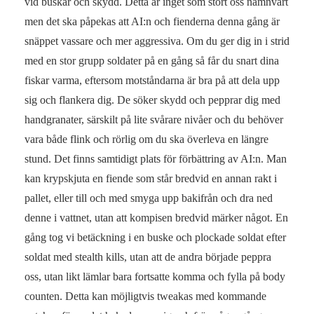
vid buskar och skydd. Detta är inget som stört oss nämnvärt
men det ska påpekas att AI:n och fienderna denna gång är
snäppet vassare och mer aggressiva. Om du ger dig in i strid
med en stor grupp soldater på en gång så får du snart dina
fiskar varma, eftersom motståndarna är bra på att dela upp
sig och flankera dig. De söker skydd och pepprar dig med
handgranater, särskilt på lite svårare nivåer och du behöver
vara både flink och rörlig om du ska överleva en längre
stund. Det finns samtidigt plats för förbättring av AI:n. Man
kan krypskjuta en fiende som står bredvid en annan rakt i
pallet, eller till och med smyga upp bakifrån och dra ned
denne i vattnet, utan att kompisen bredvid märker något. En
gång tog vi betäckning i en buske och plockade soldat efter
soldat med stealth kills, utan att de andra började peppra
oss, utan likt lämlar bara fortsatte komma och fylla på body
counten. Detta kan möjligtvis tweakas med kommande