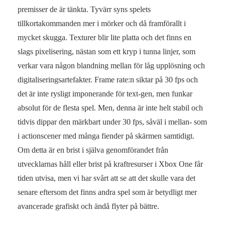
premisser de är tänkta. Tyvärr syns spelets
tillkortakommanden mer i mörker och då framförallt i
mycket skugga. Texturer blir lite platta och det finns en
slags pixelisering, nästan som ett kryp i tunna linjer, som
verkar vara någon blandning mellan för låg upplösning och
digitaliseringsartefakter. Frame rate:n siktar på 30 fps och
det är inte rysligt imponerande för text-gen, men funkar
absolut för de flesta spel. Men, denna är inte helt stabil och
tidvis dippar den märkbart under 30 fps, såväl i mellan- som
i actionscener med många fiender på skärmen samtidigt.
Om detta är en brist i själva genomförandet från
utvecklarnas håll eller brist på kraftresurser i Xbox One får
tiden utvisa, men vi har svårt att se att det skulle vara det
senare eftersom det finns andra spel som är betydligt mer
avancerade grafiskt och ändå flyter på bättre.