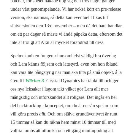
patchar, för spelet hakade upp sig och frös några gånger
under vårt genomspelande. Vi har också kört en pre-release
version, ska nämnas, så detta kan eventuellt fixas till
slutversionen den 13:e november – men då det bara handlar
om ett par dagar så måste vi ändå påpeka detta, eftersom det
inte är troligt att AI:n är mycket förändrad till dess.
Spelmekaniken fungerar hursomhelst väldigt bra överlag
och Lara känns följsam och lättstyrd, även om hon ibland
kan vara lite bångstyrig när man ska titta på små objekt, á la
Geralt i
Witcher 3
. Crystal Dynamics har tänkt till och ger
oss nya leksaker i lagom takt vilket gör Lara allt mer
mångsidig och utforskandet allt roligare. Det ingår en hel
del backtracking i konceptet, om du är en sån spelare som
vill göra precis
allt
. Och om själva grundäventyret är runt
15 timmar så kan du räkna hem minst 10 timmar till med
valfria tombs att utforska och ett gäng mini-uppdrag att