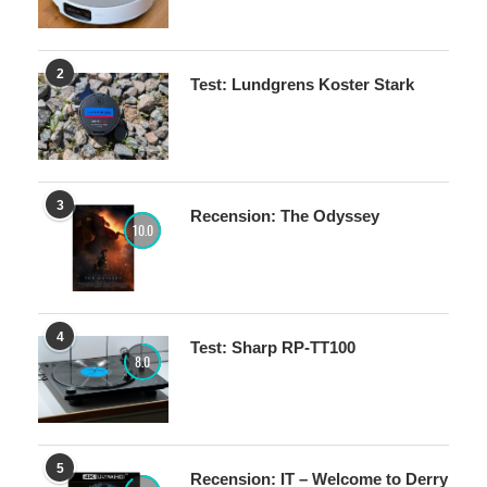
2
Test: Lundgrens Koster Stark
3
Recension: The Odyssey
10.0
4
Test: Sharp RP-TT100
8.0
5
Recension: IT – Welcome to Derry