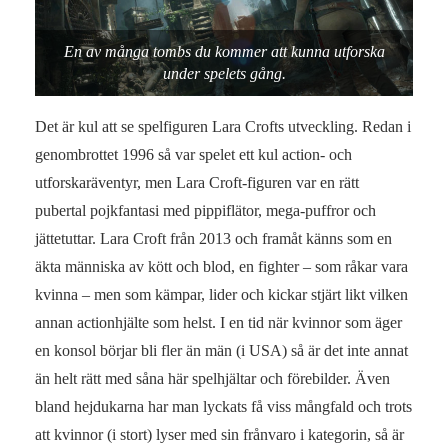
En av många tombs du kommer att kunna utforska
under spelets gång.
Det är kul att se spelfiguren Lara Crofts utveckling. Redan i
genombrottet 1996 så var spelet ett kul action- och
utforskaräventyr, men Lara Croft-figuren var en rätt
pubertal pojkfantasi med pippiflätor, mega-puffror och
jättetuttar. Lara Croft från 2013 och framåt känns som en
äkta människa av kött och blod, en fighter – som råkar vara
kvinna – men som kämpar, lider och kickar stjärt likt vilken
annan actionhjälte som helst. I en tid när kvinnor som äger
en konsol börjar bli fler än män (i USA) så är det inte annat
än helt rätt med såna här spelhjältar och förebilder. Även
bland hejdukarna har man lyckats få viss mångfald och trots
att kvinnor (i stort) lyser med sin frånvaro i kategorin, så är